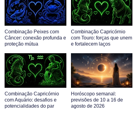
Combinação Peixes com
Combinação Capricórnio
Câncer: conexão profunda e
com Touro: forças que unem
proteção mútua
e fortalecem laços
Combinação Capricórnio
Horóscopo semanal:
com Aquário: desafios e
previsões de 10 a 16 de
potencialidades do par
agosto de 2026