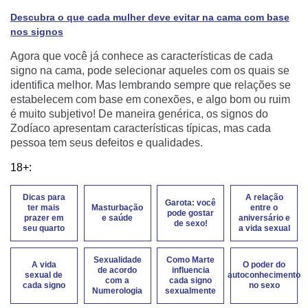
Descubra o que cada mulher deve evitar na cama com base
nos signos
Agora que você já conhece as características de cada
signo na cama, pode selecionar aqueles com os quais se
identifica melhor. Mas lembrando sempre que relações se
estabelecem com base em conexões, e algo bom ou ruim
é muito subjetivo! De maneira genérica, os signos do
Zodíaco apresentam características típicas, mas cada
pessoa tem seus defeitos e qualidades.
18+:
Dicas para
A relação
Garota: você
ter mais
Masturbação
entre o
pode gostar
prazer em
e saúde
aniversário e
de sexo!
seu quarto
a vida sexual
Sexualidade
Como Marte
A vida
O poder do
de acordo
influencia
sexual de
autoconhecimento
com a
cada signo
cada signo
no sexo
Numerologia
sexualmente