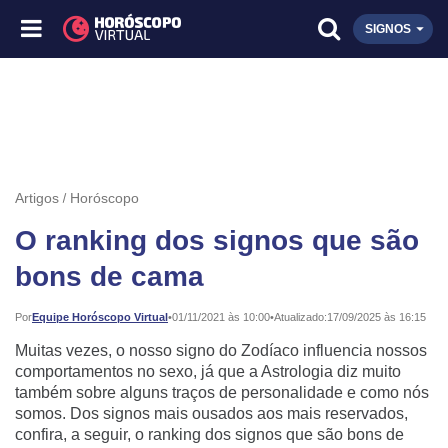
SIGNOS
Artigos
Horóscopo
O ranking dos signos que são
bons de cama
Publicado:
Por
Equipe Horóscopo Virtual
•
01/11/2021 às 10:00
•
Atualizado:
17/09/2025 às 16:15
Muitas vezes, o nosso signo do Zodíaco influencia nossos
comportamentos no sexo, já que a Astrologia diz muito
também sobre alguns traços de personalidade e como nós
somos. Dos signos mais ousados aos mais reservados,
confira, a seguir, o ranking dos signos que são bons de