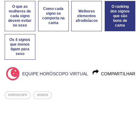
O que as
O ranking
Como cada
mulheres de
Melhores
dos signos
signo se
cada signo
elementos
que são
comporta na
devem evitar
afrodisíacos
bons de
cama
no sexo
cama
Os 4 signos
que menos
ligam para
sexo
EQUIPE HORÓSCOPO VIRTUAL
COMPARTILHAR
HOROSCOPO
SIGNOS