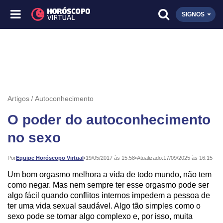
SIGNOS
Artigos
Autoconhecimento
O poder do autoconhecimento
no sexo
Publicado:
Por
Equipe Horóscopo Virtual
•
19/05/2017 às 15:58
•
Atualizado:
17/09/2025 às 16:15
Um bom orgasmo melhora a vida de todo mundo, não tem
como negar. Mas nem sempre ter esse orgasmo pode ser
algo fácil quando conflitos internos impedem a pessoa de
ter uma vida sexual saudável. Algo tão simples como o
sexo pode se tornar algo complexo e, por isso, muita