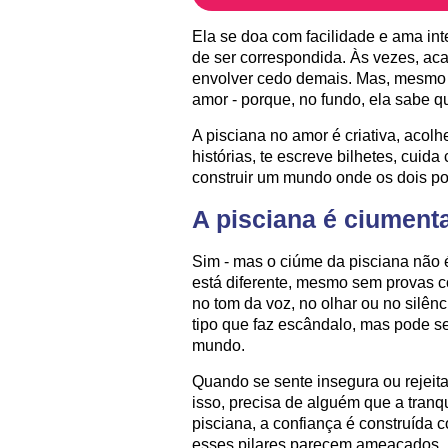
Ela se doa com facilidade e ama i
de ser correspondida. Às vezes, ac
envolver cedo demais. Mas, mesmo 
amor - porque, no fundo, ela sabe 
A pisciana no amor é criativa, acol
histórias, te escreve bilhetes, cui
construir um mundo onde os dois po
A pisciana é ciument
Sim - mas o ciúme da pisciana não 
está diferente, mesmo sem provas co
no tom da voz, no olhar ou no silên
tipo que faz escândalo, mas pode se
mundo.
Quando se sente insegura ou rejeita
isso, precisa de alguém que a tranqu
pisciana, a confiança é construída
esses pilares parecem ameaçados.