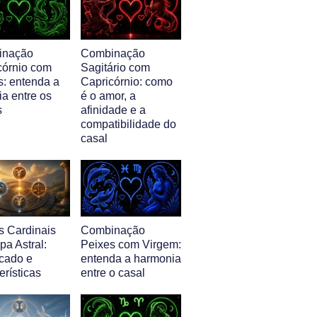
inação
Combinação
córnio com
Sagitário com
s: entenda a
Capricórnio: como
ia entre os
é o amor, a
s
afinidade e a
compatibilidade do
casal
s Cardinais
Combinação
a Astral:
Peixes com Virgem:
icado e
entenda a harmonia
erísticas
entre o casal