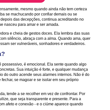
ntensamente, mesmo quando ainda não tem certeza
aba se machucando por confiar demais ou se
depois das decepções, continua acreditando no
que nasceu para amar e ser amada.
hedora e cheia de gestos doces. Ela lembra das suas
da com silêncio, abraça com a alma. Quando ama, quer
ssam ser vulneráveis, sonhadores e verdadeiros.
a?
é possessivo, é emocional. Ela sente quando algo
ncretas. Sua intuição é forte, e qualquer mudança
cio do outro acende seus alarmes internos. Não é do
 fechar, se magoar e se isolar em seu próprio
da, tende a se recolher em vez de confrontar. Por
ilize, que seja transparente e presente. Para a
 com afeto e conexão - e o ciúme aparece quando