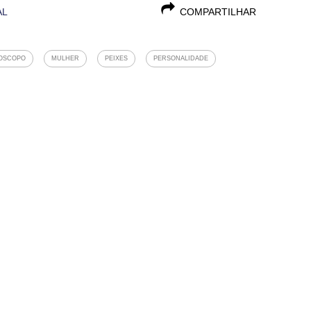
AL
COMPARTILHAR
OSCOPO
MULHER
PEIXES
PERSONALIDADE