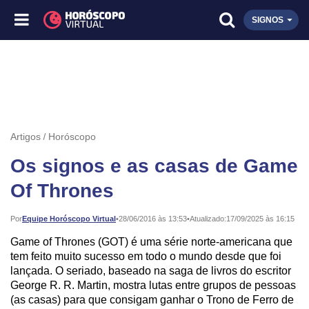
SIGNOS
Artigos
Horóscopo
Os signos e as casas de Game
Of Thrones
Publicado:
Por
Equipe Horóscopo Virtual
•
28/06/2016 às 13:53
•
Atualizado:
17/09/2025 às 16:15
Game of Thrones (GOT) é uma série norte-americana que
tem feito muito sucesso em todo o mundo desde que foi
lançada. O seriado, baseado na saga de livros do escritor
George R. R. Martin, mostra lutas entre grupos de pessoas
(as casas) para que consigam ganhar o Trono de Ferro de