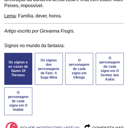
Peixes, impossível.
Lema
: Família, dever, honra.
Artigo escrito por Giovanna Frugis.
Signos no mundo da fantasia:
O
Os signos
O
Os signos e
personagem
dos
personagem
as casas de
de cada
personagens
de cada
Game Of
signo em O
de Fate: A
signo em
Thrones
Senhor dos
Saga Winx
Vikings
Anéis
O
personagem
de cada
signo em O
Hobbit