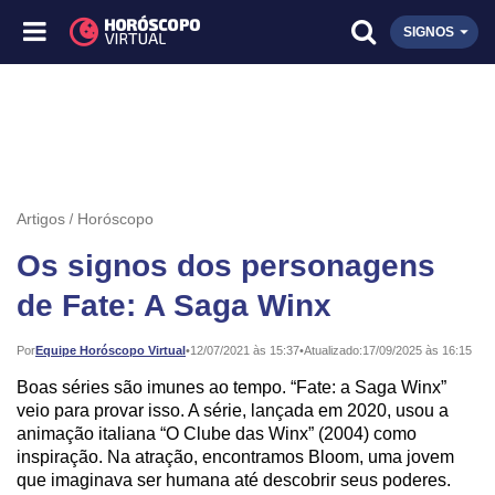
SIGNOS
Artigos
Horóscopo
Os signos dos personagens
de Fate: A Saga Winx
Publicado:
Por
Equipe Horóscopo Virtual
•
12/07/2021 às 15:37
•
Atualizado:
17/09/2025 às 16:15
Boas séries são imunes ao tempo. “Fate: a Saga Winx”
veio para provar isso. A série, lançada em 2020, usou a
animação italiana “O Clube das Winx” (2004) como
inspiração. Na atração, encontramos Bloom, uma jovem
que imaginava ser humana até descobrir seus poderes.