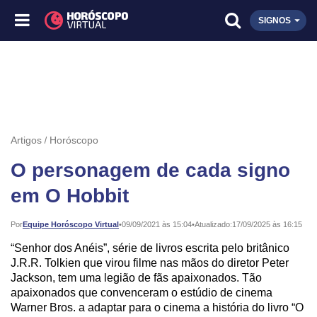
SIGNOS
Artigos
Horóscopo
O personagem de cada signo
em O Hobbit
Publicado:
Por
Equipe Horóscopo Virtual
•
09/09/2021 às 15:04
•
Atualizado:
17/09/2025 às 16:15
“Senhor dos Anéis”, série de livros escrita pelo britânico
J.R.R. Tolkien que virou filme nas mãos do diretor Peter
Jackson, tem uma legião de fãs apaixonados. Tão
apaixonados que convenceram o estúdio de cinema
Warner Bros. a adaptar para o cinema a história do livro “O