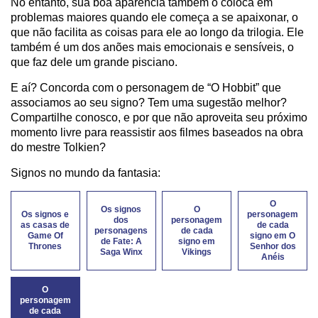
No entanto, sua boa aparência também o coloca em
problemas maiores quando ele começa a se apaixonar, o
que não facilita as coisas para ele ao longo da trilogia. Ele
também é um dos anões mais emocionais e sensíveis, o
que faz dele um grande pisciano.
E aí? Concorda com o personagem de “O Hobbit” que
associamos ao seu signo? Tem uma sugestão melhor?
Compartilhe conosco, e por que não aproveita seu próximo
momento livre para reassistir aos filmes baseados na obra
do mestre Tolkien?
Signos no mundo da fantasia:
O
Os signos
O
Os signos e
personagem
dos
personagem
as casas de
de cada
personagens
de cada
Game Of
signo em O
de Fate: A
signo em
Thrones
Senhor dos
Saga Winx
Vikings
Anéis
O
personagem
de cada