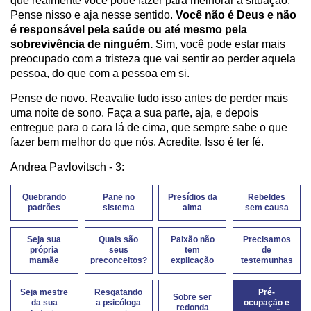
que realmente você pode fazer para melhorar a situação.
Pense nisso e aja nesse sentido.
Você não é Deus e não
é responsável pela saúde ou até mesmo pela
sobrevivência de ninguém.
Sim, você pode estar mais
preocupado com a tristeza que vai sentir ao perder aquela
pessoa, do que com a pessoa em si.
Pense de novo. Reavalie tudo isso antes de perder mais
uma noite de sono. Faça a sua parte, aja, e depois
entregue para o cara lá de cima, que sempre sabe o que
fazer bem melhor do que nós. Acredite. Isso é ter fé.
Andrea Pavlovitsch - 3:
Quebrando
Pane no
Presídios da
Rebeldes
padrões
sistema
alma
sem causa
Seja sua
Quais são
Paixão não
Precisamos
própria
seus
tem
de
mamãe
preconceitos?
explicação
testemunhas
Seja mestre
Resgatando
Pré-
Sobre ser
da sua
a psicóloga
ocupação e
redonda