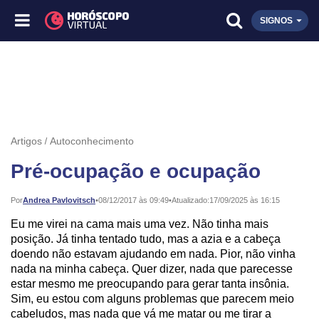
SIGNOS
Artigos
Autoconhecimento
Pré-ocupação e ocupação
Publicado:
Por
Andrea Pavlovitsch
•
08/12/2017 às 09:49
•
Atualizado:
17/09/2025 às 16:15
Eu me virei na cama mais uma vez. Não tinha mais
posição. Já tinha tentado tudo, mas a azia e a cabeça
doendo não estavam ajudando em nada. Pior, não vinha
nada na minha cabeça. Quer dizer, nada que parecesse
estar mesmo me preocupando para gerar tanta insônia.
Sim, eu estou com alguns problemas que parecem meio
cabeludos, mas nada que vá me matar ou me tirar a