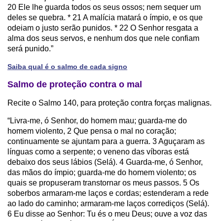
20 Ele lhe guarda todos os seus ossos; nem sequer um
deles se quebra. * 21 A malícia matará o ímpio, e os que
odeiam o justo serão punidos. * 22 O Senhor resgata a
alma dos seus servos, e nenhum dos que nele confiam
será punido.”
Saiba qual é o salmo de cada signo
Salmo de proteção contra o mal
Recite o Salmo 140, para proteção contra forças malignas.
“Livra-me, ó Senhor, do homem mau; guarda-me do
homem violento, 2 Que pensa o mal no coração;
continuamente se ajuntam para a guerra. 3 Aguçaram as
línguas como a serpente; o veneno das víboras está
debaixo dos seus lábios (Selá). 4 Guarda-me, ó Senhor,
das mãos do ímpio; guarda-me do homem violento; os
quais se propuseram transtornar os meus passos. 5 Os
soberbos armaram-me laços e cordas; estenderam a rede
ao lado do caminho; armaram-me laços corrediços (Selá).
6 Eu disse ao Senhor: Tu és o meu Deus; ouve a voz das