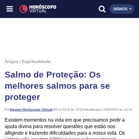
SIGNOS
Artigos
Espiritualidade
Salmo de Proteção: Os
melhores salmos para se
proteger
Publicado:
Por
Equipe Horóscopo Virtual
•
08/11/2019 às 19:52
•
Atualizado:
17/09/2025 às 16:15
Existem momentos na vida em que precisamos pedir a
ajuda divina para resolver questões que estão nos
afligindo e trazendo dificuldades para a nossa vida. Os