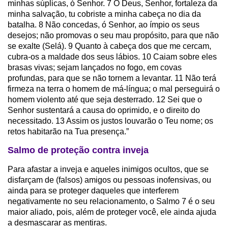
minhas súplicas, ó Senhor. 7 Ó Deus, Senhor, fortaleza da
minha salvação, tu cobriste a minha cabeça no dia da
batalha. 8 Não concedas, ó Senhor, ao ímpio os seus
desejos; não promovas o seu mau propósito, para que não
se exalte (Selá). 9 Quanto à cabeça dos que me cercam,
cubra-os a maldade dos seus lábios. 10 Caiam sobre eles
brasas vivas; sejam lançados no fogo, em covas
profundas, para que se não tornem a levantar. 11 Não terá
firmeza na terra o homem de má-língua; o mal perseguirá o
homem violento até que seja desterrado. 12 Sei que o
Senhor sustentará a causa do oprimido, e o direito do
necessitado. 13 Assim os justos louvarão o Teu nome; os
retos habitarão na Tua presença.”
Salmo de proteção contra inveja
Para afastar a inveja e aqueles inimigos ocultos, que se
disfarçam de (falsos) amigos ou pessoas inofensivas, ou
ainda para se proteger daqueles que interferem
negativamente no seu relacionamento, o Salmo 7 é o seu
maior aliado, pois, além de proteger você, ele ainda ajuda
a desmascarar as mentiras.