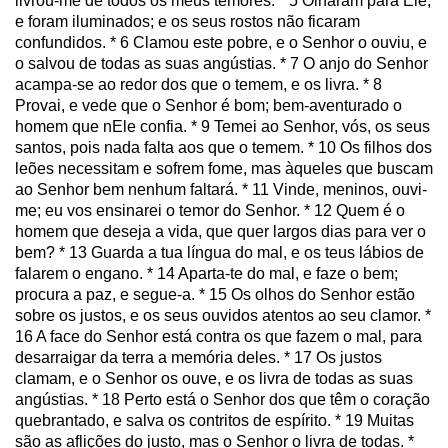
livrou-me de todos os meus temores. * 5 Olharam para Ele,
e foram iluminados; e os seus rostos não ficaram
confundidos. * 6 Clamou este pobre, e o Senhor o ouviu, e
o salvou de todas as suas angústias. * 7 O anjo do Senhor
acampa-se ao redor dos que o temem, e os livra. * 8
Provai, e vede que o Senhor é bom; bem-aventurado o
homem que nEle confia. * 9 Temei ao Senhor, vós, os seus
santos, pois nada falta aos que o temem. * 10 Os filhos dos
leões necessitam e sofrem fome, mas àqueles que buscam
ao Senhor bem nenhum faltará. * 11 Vinde, meninos, ouvi-
me; eu vos ensinarei o temor do Senhor. * 12 Quem é o
homem que deseja a vida, que quer largos dias para ver o
bem? * 13 Guarda a tua língua do mal, e os teus lábios de
falarem o engano. * 14 Aparta-te do mal, e faze o bem;
procura a paz, e segue-a. * 15 Os olhos do Senhor estão
sobre os justos, e os seus ouvidos atentos ao seu clamor. *
16 A face do Senhor está contra os que fazem o mal, para
desarraigar da terra a memória deles. * 17 Os justos
clamam, e o Senhor os ouve, e os livra de todas as suas
angústias. * 18 Perto está o Senhor dos que têm o coração
quebrantado, e salva os contritos de espírito. * 19 Muitas
são as aflições do justo, mas o Senhor o livra de todas. *