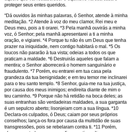
proteger seus entes queridos.
“Dá ouvidos às minhas palavras, ó Senhor, atende à minha
meditação. *2 Atende à voz do meu clamor, Rei meu e
Deus meu, pois a ti orarei. *3 Pela manhã ouvirás a minha
voz, ó Senhor; pela manhã apresentarei a ti a minha
oração, e vigiarei. *4 Porque tu não és um Deus que tenha
prazer na iniquidade, nem contigo habitará o mal. *5 Os
loucos não pararão à tua vista; odeias a todos os que
praticam a maldade. *6 Destruirás aqueles que falam a
mentira; o Senhor aborrecerá o homem sanguinário e
fraudulento. *7 Porém, eu entrarei em tua casa pela
grandeza da tua benignidade; e em teu temor me inclinarei
para o teu santo templo. *8 Senhor, guia-me na tua justiça,
por causa dos meus inimigos; endireita diante de mim o
teu caminho. *9 Porque não há retidão na boca deles; as
suas entranhas são verdadeiras maldades, a sua garganta
é um sepulcro aberto; lisonjeiam com a sua língua. *10
Declara-os culpados, ó Deus; caiam por seus próprios
conselhos; lança-os fora por causa da multidão de suas
transgressões, pois se rebelaram contra ti. *11 Porém,