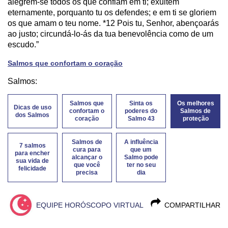
alegrem-se todos os que confiam em ti; exultem
eternamente, porquanto tu os defendes; e em ti se gloriem
os que amam o teu nome. *12 Pois tu, Senhor, abençoarás
ao justo; circundá-lo-ás da tua benevolência como de um
escudo.”
Salmos que confortam o coração
Salmos:
Salmos que
Sinta os
Os melhores
Dicas de uso
confortam o
poderes do
Salmos de
dos Salmos
coração
Salmo 43
proteção
Salmos de
A influência
7 salmos
cura para
que um
para encher
alcançar o
Salmo pode
sua vida de
que você
ter no seu
felicidade
precisa
dia
EQUIPE HORÓSCOPO VIRTUAL
COMPARTILHAR