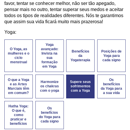
favor, tentar se conhecer melhor, não ser tão apegado,
pensar mais no outro, tentar superar seus medos e aceitar
todos os tipos de realidades diferentes. Nós te garantimos
que assim sua vida ficará muito mais prazerosa!
Yoga:
Yoga
O Yoga, as
avançado:
Benefícios
Posições de
mulheres e o
Invista na
da
Yoga para
ciclo
sua
Yogaterapia
cada signo
menstrual
formação
em Yoga
O que a Yoga
Os
Harmonize
Supere seus
e as Artes
benefícios
os chakras
sofrimentos
Marciais têm
da Yoga para
com o yoga
com a Yoga
em comum?
a sua vida
Hatha Yoga:
Os
O que é,
benefícios
como
do Yoga para
praticar e
cada signo
benefícios