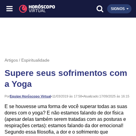
SIGNOS
Artigos
Espiritualidade
Supere seus sofrimentos com
a Yoga
Publicado:
Por
Equipe Horóscopo Virtual
•
11/03/2019 às 17:58
•
Atualizado:
17/09/2025 às 16:15
E se houvesse uma forma de você superar todas as suas
dores com o yoga? E não estamos falando de dor física
(apesar delas também serem tratadas com as posturas e
respirações certas): estamos falando da dor emocional!
Segundo essa filosofia, a dor e o sofrimento que