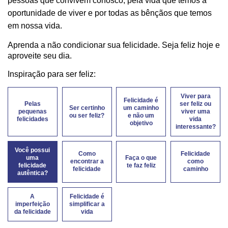
pessoas que convivem conosco, pela vida que temos a
oportunidade de viver e por todas as bênçãos que temos
em nossa vida.
Aprenda a não condicionar sua felicidade. Seja feliz hoje e
aproveite seu dia.
Inspiração para ser feliz:
Viver para
Felicidade é
Pelas
ser feliz ou
Ser certinho
um caminho
pequenas
viver uma
ou ser feliz?
e não um
felicidades
vida
objetivo
interessante?
Você possui
Como
Felicidade
uma
Faça o que
encontrar a
como
felicidade
te faz feliz
felicidade
caminho
autêntica?
A
Felicidade é
imperfeição
simplificar a
da felicidade
vida