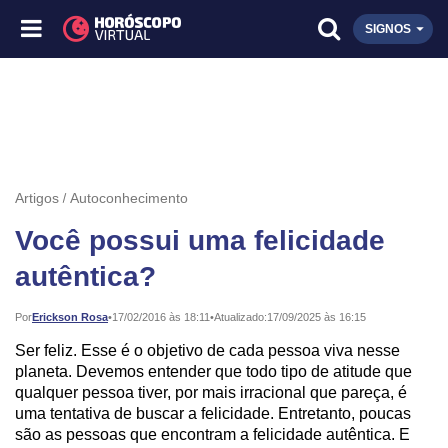
SIGNOS
Artigos
Autoconhecimento
Você possui uma felicidade
autêntica?
Publicado:
Por
Erickson Rosa
•
17/02/2016 às 18:11
•
Atualizado:
17/09/2025 às 16:15
Ser feliz. Esse é o objetivo de cada pessoa viva nesse
planeta. Devemos entender que todo tipo de atitude que
qualquer pessoa tiver, por mais irracional que pareça, é
uma tentativa de buscar a felicidade. Entretanto, poucas
são as pessoas que encontram a felicidade autêntica. E