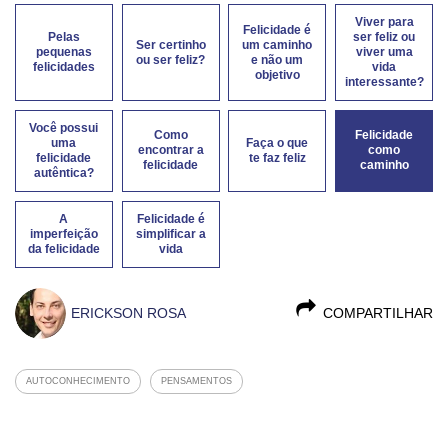
Viver para
Felicidade é
Pelas
ser feliz ou
Ser certinho
um caminho
pequenas
viver uma
ou ser feliz?
e não um
felicidades
vida
objetivo
interessante?
Você possui
Como
Felicidade
uma
Faça o que
encontrar a
como
felicidade
te faz feliz
felicidade
caminho
autêntica?
A
Felicidade é
imperfeição
simplificar a
da felicidade
vida
ERICKSON ROSA
COMPARTILHAR
AUTOCONHECIMENTO
PENSAMENTOS