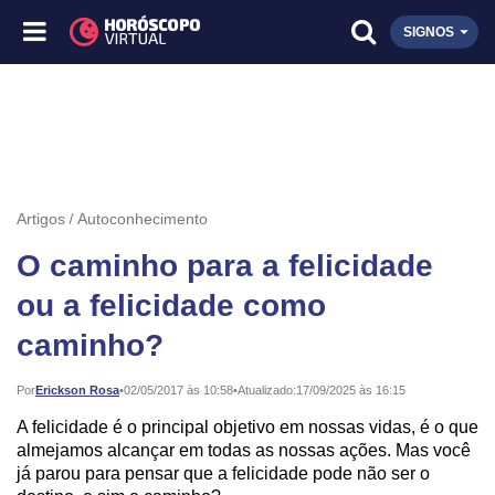
SIGNOS
Artigos
Autoconhecimento
O caminho para a felicidade
ou a felicidade como
caminho?
Publicado:
Por
Erickson Rosa
•
02/05/2017 às 10:58
•
Atualizado:
17/09/2025 às 16:15
A felicidade é o principal objetivo em nossas vidas, é o que
almejamos alcançar em todas as nossas ações. Mas você
já parou para pensar que a felicidade pode não ser o