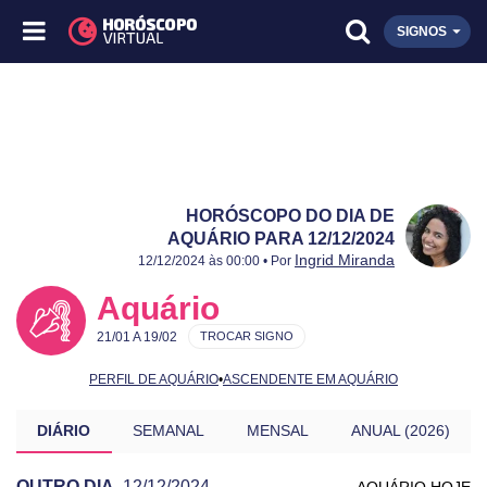
SIGNOS
HORÓSCOPO DO DIA DE
AQUÁRIO PARA 12/12/2024
Publicado:
12/12/2024
Atualizado:
12/12/2024
Ingrid Miranda
12/12/2024 às 00:00 • Por
Aquário
21/01 A 19/02
TROCAR SIGNO
PERFIL DE AQUÁRIO
•
ASCENDENTE EM AQUÁRIO
DIÁRIO
SEMANAL
MENSAL
ANUAL (2026)
OUTRO DIA
12/12/2024
AQUÁRIO HOJE