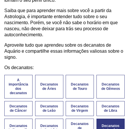
tornam o seu perfil único.
Saiba que para aprender mais sobre você a partir da
Astrologia, é importante entender tudo sobre o seu
nascimento. Porém, se você não sabe o horário em que
nasceu, não deve deixar para trás seu processo de
autoconhecimento.
Aproveite tudo que aprendeu sobre os decanatos de
Aquário e compartilhe essas informações valiosas sobre o
signo.
Os decanatos:
A
importância
Decanatos
Decanatos
Decanatos
dos
de Áries
de Touro
de Gêmeos
decanatos
Decanatos
Decanatos
Decanatos
Decanatos
de Câncer
de Leão
de Virgem
de Libra
Decanatos
Decanatos
Decanatos
Decanatos
de