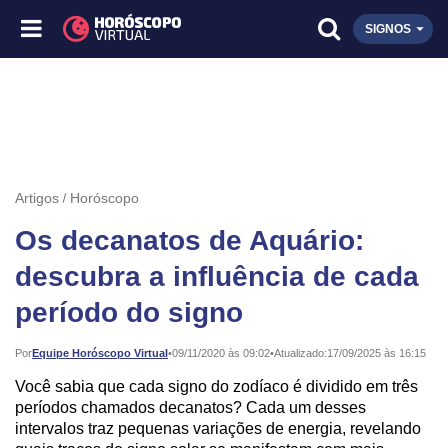
SIGNOS
Artigos
Horóscopo
Os decanatos de Aquário:
descubra a influência de cada
período do signo
Publicado:
Por
Equipe Horóscopo Virtual
•
09/11/2020 às 09:02
•
Atualizado:
17/09/2025 às 16:15
Você sabia que cada signo do zodíaco é dividido em três
períodos chamados decanatos? Cada um desses
intervalos traz pequenas variações de energia, revelando