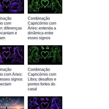
inação
Combinação
io com
Capricórnio com
r: diferenças
Áries: entenda a
ncantam e
dinâmica entre
iam
esses signos
inação
Combinação
io com Áries:
Capricórnio com
esses signos
Libra: desafios e
nectam
pontos fortes do
casal