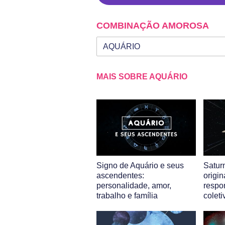
COMBINAÇÃO AMOROSA
Seu signo
Signo da outra pessoa
MAIS SOBRE AQUÁRIO
Signo de Aquário e seus
Satur
ascendentes:
origin
personalidade, amor,
respo
trabalho e família
coleti