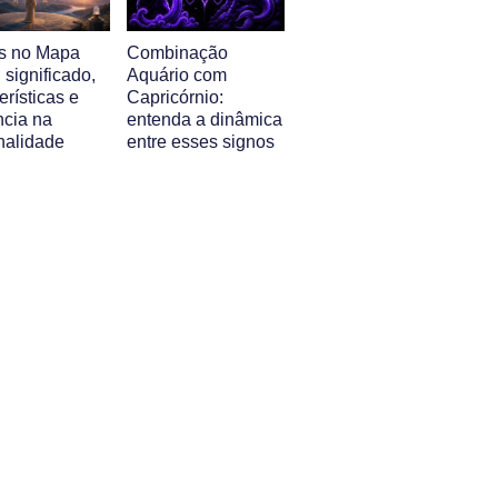
s no Mapa
Combinação
: significado,
Aquário com
erísticas e
Capricórnio:
ncia na
entenda a dinâmica
nalidade
entre esses signos