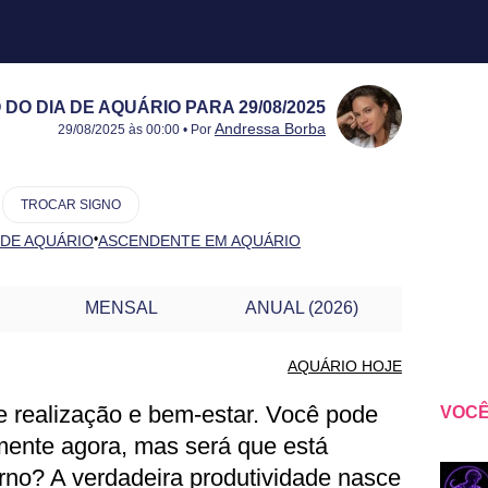
O DIA DE AQUÁRIO PARA 29/08/2025
Publicado:
29/08/2025
Atualizado:
29/08/2025
Andressa Borba
29/08/2025 às 00:00 • Por
TROCAR SIGNO
•
 DE AQUÁRIO
ASCENDENTE EM AQUÁRIO
MENSAL
ANUAL (2026)
AQUÁRIO HOJE
re realização e bem-estar. Você pode
VOCÊ
UÁRIO PARA OUTRO DIA
lmente agora, mas será que está
erno? A verdadeira produtividade nasce