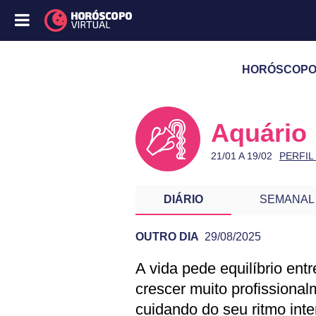
HORÓSCOPO D
Aquário
21/01 A 19/02
PERFIL
DIÁRIO
SEMANAL
OUTRO DIA
29/08/2025
A vida pede equilíbrio ent
PREVISÃO DE AQ
crescer muito profissiona
cuidando do seu ritmo int