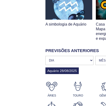
A simbologia de Aquário
Casa 
Mapa 
energ
e exp
PREVISÕES ANTERIORES
Aquário 28/08/2025
ÁRIES
TOURO
GÊM