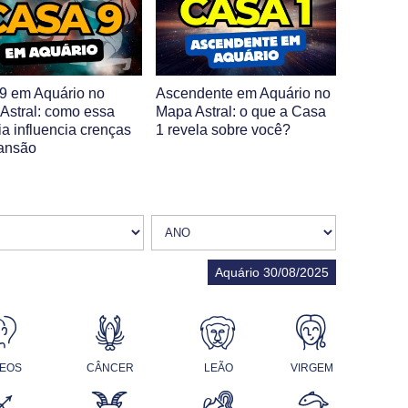
9 em Aquário no
Ascendente em Aquário no
Astral: como essa
Mapa Astral: o que a Casa
ia influencia crenças
1 revela sobre você?
ansão
Aquário 30/08/2025
EOS
CÂNCER
LEÃO
VIRGEM