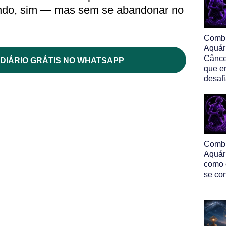
undo, sim — mas sem se abandonar no
Comb
Aquár
Cânce
DIÁRIO GRÁTIS NO WHATSAPP
que e
desaf
Comb
Aquár
como 
se co