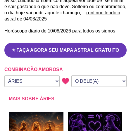
aviso, cuidado também com aquela vontade de “se mimar”
e sair gastando o que não deve. Solteiro ou comprometido,
o dia hoje vai pedir aquele chamego,...
continue lendo o
astral de 04/03/2025
Horóscopo diario de 10/08/2026 para todos os signos
⭐ FAÇA AGORA SEU MAPA ASTRAL GRATUITO
COMBINAÇÃO AMOROSA
Seu signo
Signo da outra pessoa
MAIS SOBRE ÁRIES