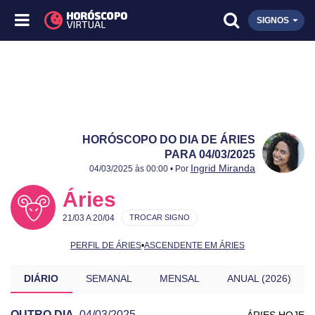
SIGNOS
HORÓSCOPO DO DIA DE ÁRIES
PARA 04/03/2025
Publicado:
04/03/2025
Atualizado:
04/03/2025
Ingrid Miranda
04/03/2025 às 00:00 • Por
Áries
21/03 A 20/04
TROCAR SIGNO
PERFIL DE ÁRIES
•
ASCENDENTE EM ÁRIES
DIÁRIO
SEMANAL
MENSAL
ANUAL (2026)
OUTRO DIA
04/03/2025
ÁRIES HOJE