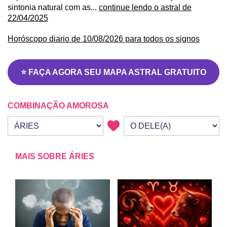
sintonia natural com as...
continue lendo o astral de
22/04/2025
Horóscopo diario de 10/08/2026 para todos os signos
⭐ FAÇA AGORA SEU MAPA ASTRAL GRATUITO
COMBINAÇÃO AMOROSA
Seu signo
Signo da outra pessoa
MAIS SOBRE ÁRIES