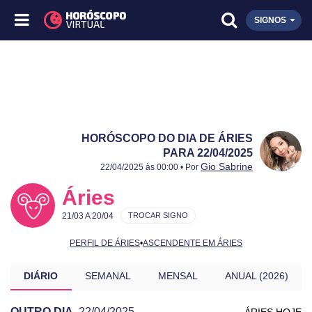
SIGNOS
HORÓSCOPO DO DIA DE ÁRIES
PARA 22/04/2025
Publicado:
22/04/2025
Atualizado:
22/04/2025
Gio Sabrine
22/04/2025 às 00:00 • Por
Áries
21/03 A 20/04
TROCAR SIGNO
PERFIL DE ÁRIES
•
ASCENDENTE EM ÁRIES
DIÁRIO
SEMANAL
MENSAL
ANUAL (2026)
OUTRO DIA
22/04/2025
ÁRIES HOJE