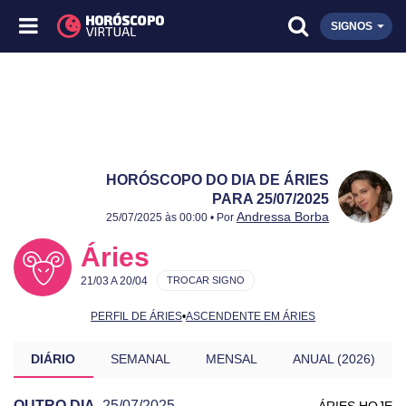
SIGNOS
HORÓSCOPO DO DIA DE ÁRIES
PARA 25/07/2025
Publicado:
25/07/2025
Atualizado:
25/07/2025
Andressa Borba
25/07/2025 às 00:00 • Por
Áries
21/03 A 20/04
TROCAR SIGNO
PERFIL DE ÁRIES
•
ASCENDENTE EM ÁRIES
DIÁRIO
SEMANAL
MENSAL
ANUAL (2026)
OUTRO DIA
25/07/2025
ÁRIES HOJE