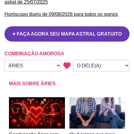
astral de 25/07/2025
Horóscopo diario de 09/08/2026 para todos os signos
⭐ FAÇA AGORA SEU MAPA ASTRAL GRATUITO
COMBINAÇÃO AMOROSA
Seu signo
Signo da outra pessoa
MAIS SOBRE ÁRIES