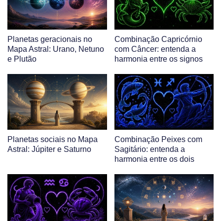
Planetas geracionais no
Combinação Capricórnio
Mapa Astral: Urano, Netuno
com Câncer: entenda a
e Plutão
harmonia entre os signos
Planetas sociais no Mapa
Combinação Peixes com
Astral: Júpiter e Saturno
Sagitário: entenda a
harmonia entre os dois