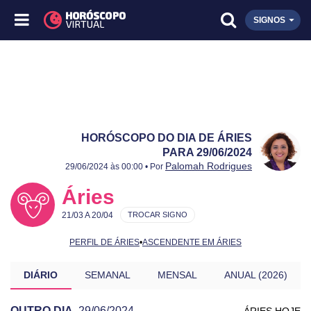
SIGNOS
HORÓSCOPO DO DIA DE ÁRIES
PARA 29/06/2024
Publicado:
29/06/2024
Atualizado:
29/06/2024
Palomah Rodrigues
29/06/2024 às 00:00 • Por
Áries
21/03 A 20/04
TROCAR SIGNO
PERFIL DE ÁRIES
•
ASCENDENTE EM ÁRIES
DIÁRIO
SEMANAL
MENSAL
ANUAL (2026)
OUTRO DIA
29/06/2024
ÁRIES HOJE