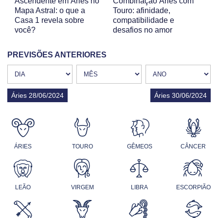
Ascendente em Áries no
Combinação Áries com
Mapa Astral: o que a
Touro: afinidade,
Casa 1 revela sobre
compatibilidade e
você?
desafios no amor
PREVISÕES ANTERIORES
Áries 28/06/2024
Áries 30/06/2024
ÁRIES
TOURO
GÊMEOS
CÂNCER
LEÃO
VIRGEM
LIBRA
ESCORPIÃO