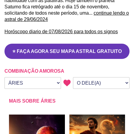
habilidade com as palavras. Hoje também o planeta
Saturno fica retrógrado até o dia 15 de novembro,
solicitando de todos neste período, uma...
continue lendo o
astral de 29/06/2024
Horóscopo diario de 07/08/2026 para todos os signos
⭐ FAÇA AGORA SEU MAPA ASTRAL GRATUITO
COMBINAÇÃO AMOROSA
Seu signo
Signo da outra pessoa
MAIS SOBRE ÁRIES