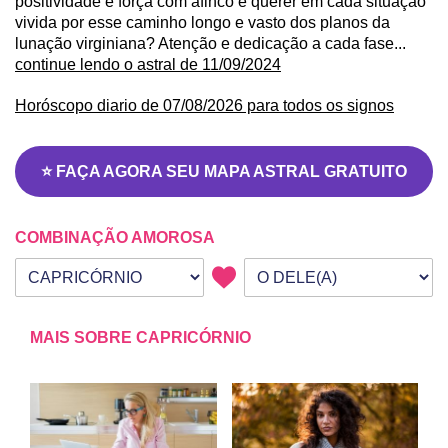
positividade e força com afinco e querer em cada situação
vivida por esse caminho longo e vasto dos planos da
lunação virginiana? Atenção e dedicação a cada fase...
continue lendo o astral de 11/09/2024
Horóscopo diario de 07/08/2026 para todos os signos
⭐ FAÇA AGORA SEU MAPA ASTRAL GRATUITO
COMBINAÇÃO AMOROSA
Seu signo
Signo da outra pessoa
MAIS SOBRE CAPRICÓRNIO