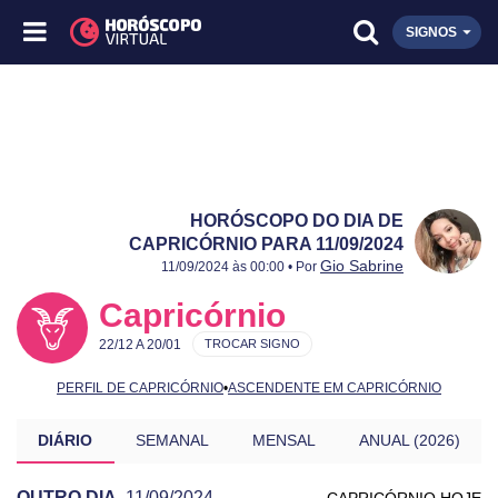
SIGNOS
HORÓSCOPO DO DIA DE
CAPRICÓRNIO PARA 11/09/2024
Publicado:
11/09/2024
Atualizado:
11/09/2024
Gio Sabrine
11/09/2024 às 00:00 • Por
Capricórnio
22/12 A 20/01
TROCAR SIGNO
PERFIL DE CAPRICÓRNIO
•
ASCENDENTE EM CAPRICÓRNIO
DIÁRIO
SEMANAL
MENSAL
ANUAL (2026)
OUTRO DIA
11/09/2024
CAPRICÓRNIO HOJE