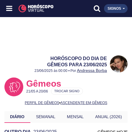
SIGNOS
HORÓSCOPO DO DIA DE
GÊMEOS PARA 23/06/2025
Publicado:
23/06/2025
Atualizado:
23/06/2025
Andressa Borba
23/06/2025 às 00:00 • Por
Gêmeos
21/05 A 20/06
TROCAR SIGNO
PERFIL DE GÊMEOS
•
ASCENDENTE EM GÊMEOS
DIÁRIO
SEMANAL
MENSAL
ANUAL (2026)
OUTRO DIA
23/06/2025
GÊMEOS HOJE