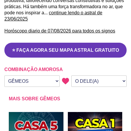
produtiva, favorecendo conversas construtivas e soluções
práticas. Há também uma força transformadora no ar, que
pode nos inspirar a...
continue lendo o astral de
23/06/2025
Horóscopo diario de 07/08/2026 para todos os signos
⭐ FAÇA AGORA SEU MAPA ASTRAL GRATUITO
COMBINAÇÃO AMOROSA
Seu signo
Signo da outra pessoa
MAIS SOBRE GÊMEOS