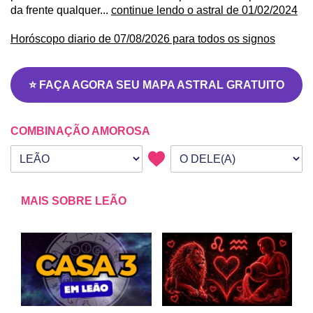
da frente qualquer...
continue lendo o astral de 01/02/2024
Horóscopo diario de 07/08/2026 para todos os signos
⭐ FAÇA AGORA SEU MAPA ASTRAL GRATUITO
COMBINAÇÃO AMOROSA
Seu signo
Signo da outra pessoa
MAIS SOBRE LEÃO