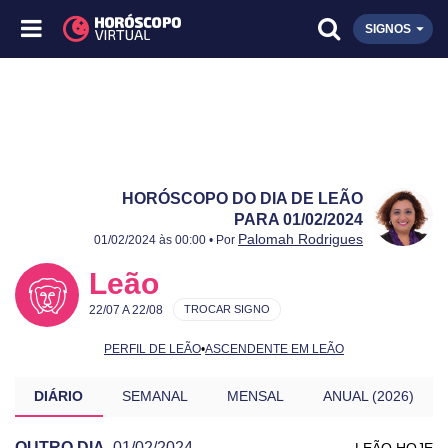
SIGNOS
HORÓSCOPO DO DIA DE LEÃO
PARA 01/02/2024
Publicado:
01/02/2024
Atualizado:
01/02/2024
Palomah Rodrigues
01/02/2024 às 00:00 • Por
Leão
22/07 A 22/08
TROCAR SIGNO
PERFIL DE LEÃO
•
ASCENDENTE EM LEÃO
DIÁRIO
SEMANAL
MENSAL
ANUAL (2026)
OUTRO DIA
01/02/2024
LEÃO HOJE