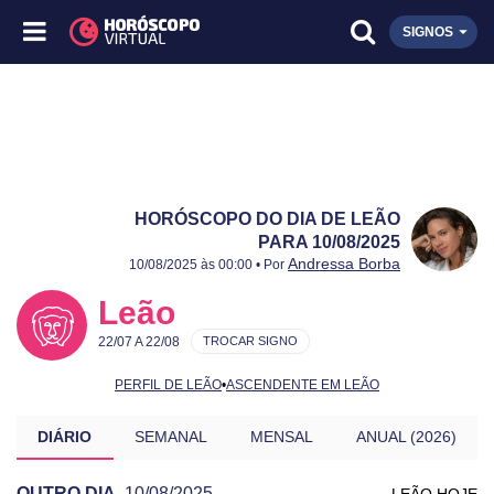
SIGNOS
HORÓSCOPO DO DIA DE LEÃO
PARA 10/08/2025
Publicado:
10/08/2025
Atualizado:
10/08/2025
Andressa Borba
10/08/2025 às 00:00 • Por
Leão
22/07 A 22/08
TROCAR SIGNO
PERFIL DE LEÃO
•
ASCENDENTE EM LEÃO
DIÁRIO
SEMANAL
MENSAL
ANUAL (2026)
OUTRO DIA
10/08/2025
LEÃO HOJE