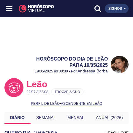
SIGNOS
HORÓSCOPO DO DIA DE LEÃO
PARA 19/05/2025
Publicado:
19/05/2025
Atualizado:
19/05/2025
Andressa Borba
19/05/2025 às 00:00 • Por
Leão
22/07 A 22/08
TROCAR SIGNO
PERFIL DE LEÃO
•
ASCENDENTE EM LEÃO
DIÁRIO
SEMANAL
MENSAL
ANUAL (2026)
OUTRO DIA
19/05/2025
LEÃO HOJE