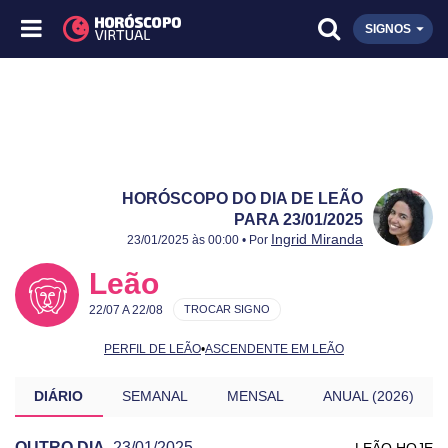
SIGNOS
HORÓSCOPO DO DIA DE LEÃO
PARA 23/01/2025
Publicado:
23/01/2025
Atualizado:
23/01/2025
Ingrid Miranda
23/01/2025 às 00:00 • Por
Leão
22/07 A 22/08
TROCAR SIGNO
PERFIL DE LEÃO
•
ASCENDENTE EM LEÃO
DIÁRIO
SEMANAL
MENSAL
ANUAL (2026)
OUTRO DIA
23/01/2025
LEÃO HOJE