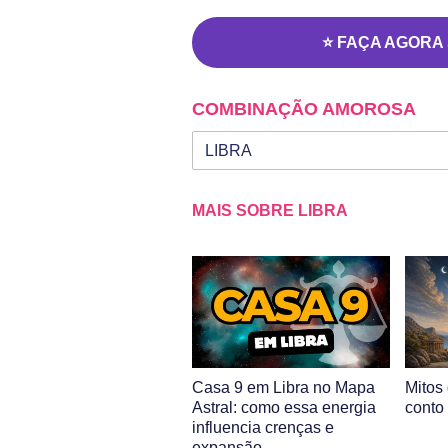
⭐ FAÇA AGORA
COMBINAÇÃO AMOROSA
Seu signo
Signo da outra pessoa
MAIS SOBRE LIBRA
Casa 9 em Libra no Mapa
Mitos
Astral: como essa energia
conto
influencia crenças e
expansão