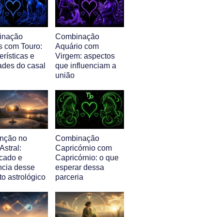
inação
Combinação
s com Touro:
Aquário com
erísticas e
Virgem: aspectos
ades do casal
que influenciam a
união
nção no
Combinação
stral:
Capricórnio com
icado e
Capricórnio: o que
ncia desse
esperar dessa
o astrológico
parceria