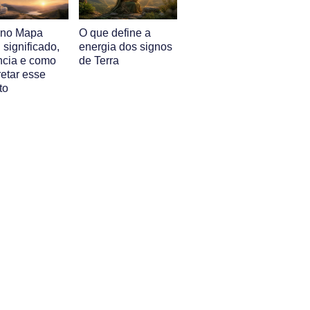
l no Mapa
O que define a
: significado,
energia dos signos
ência e como
de Terra
retar esse
to