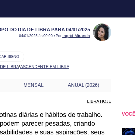
O DO DIA DE LIBRA PARA 04/01/2025
Publicado:
04/01/2025
Atualizado:
04/01/2025
Ingrid Miranda
04/01/2025 às 00:00 • Por
CAR SIGNO
•
 DE LIBRA
ASCENDENTE EM LIBRA
MENSAL
ANUAL (2026)
LIBRA HOJE
tinas diárias e hábitos de trabalho.
VOCÊ
BRA PARA OUTRO DIA
podem parecer pesadas, criando
sabilidades e suas aspirações, seus