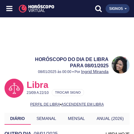
SIGNOS
HORÓSCOPO DO DIA DE LIBRA
PARA 08/01/2025
Publicado:
08/01/2025
Atualizado:
08/01/2025
Ingrid Miranda
08/01/2025 às 00:00 • Por
Libra
23/09 A 22/10
TROCAR SIGNO
PERFIL DE LIBRA
•
ASCENDENTE EM LIBRA
DIÁRIO
SEMANAL
MENSAL
ANUAL (2026)
OUTRO DIA
08/01/2025
LIBRA HOJE