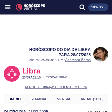
SIGNOS
HORÓSCOPO DO DIA DE LIBRA
PARA 28/07/2025
Publicado:
28/07/2025
Atualizado:
28/07/2025
Andressa Borba
28/07/2025 às 00:00 • Por
Libra
23/09 A 22/10
TROCAR SIGNO
PERFIL DE LIBRA
•
ASCENDENTE EM LIBRA
DIÁRIO
SEMANAL
MENSAL
ANUAL (2026)
OUTRO DIA
28/07/2025
LIBRA HOJE