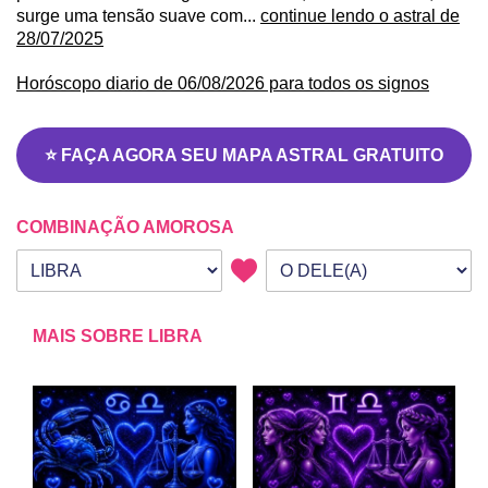
surge uma tensão suave com...
continue lendo o astral de
28/07/2025
Horóscopo diario de 06/08/2026 para todos os signos
⭐ FAÇA AGORA SEU MAPA ASTRAL GRATUITO
COMBINAÇÃO AMOROSA
Seu signo
Signo da outra pessoa
MAIS SOBRE LIBRA