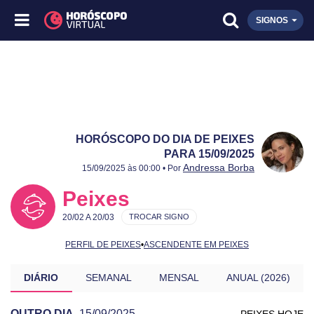
SIGNOS
HORÓSCOPO DO DIA DE PEIXES
PARA 15/09/2025
Publicado:
15/09/2025
Atualizado:
15/09/2025
Andressa Borba
15/09/2025 às 00:00 • Por
Peixes
20/02 A 20/03
TROCAR SIGNO
PERFIL DE PEIXES
•
ASCENDENTE EM PEIXES
DIÁRIO
SEMANAL
MENSAL
ANUAL (2026)
OUTRO DIA
15/09/2025
PEIXES HOJE