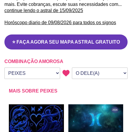
mais. Evite cobranças, escute suas necessidades com...
continue lendo o astral de 15/09/2025
Horóscopo diario de 09/08/2026 para todos os signos
⭐ FAÇA AGORA SEU MAPA ASTRAL GRATUITO
COMBINAÇÃO AMOROSA
Seu signo
Signo da outra pessoa
MAIS SOBRE PEIXES