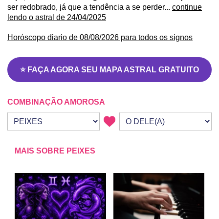
ser redobrado, já que a tendência a se perder...
continue
lendo o astral de 24/04/2025
Horóscopo diario de 08/08/2026 para todos os signos
⭐ FAÇA AGORA SEU MAPA ASTRAL GRATUITO
COMBINAÇÃO AMOROSA
Seu signo
Signo da outra pessoa
MAIS SOBRE PEIXES