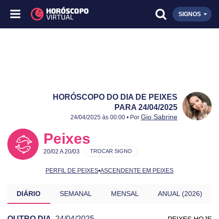
SIGNOS
HORÓSCOPO DO DIA DE PEIXES
PARA 24/04/2025
Publicado:
24/04/2025
Atualizado:
24/04/2025
Gio Sabrine
24/04/2025 às 00:00 • Por
Peixes
20/02 A 20/03
TROCAR SIGNO
PERFIL DE PEIXES
•
ASCENDENTE EM PEIXES
DIÁRIO
SEMANAL
MENSAL
ANUAL (2026)
OUTRO DIA
24/04/2025
PEIXES HOJE