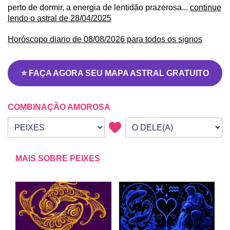
perto de dormir, a energia de lentidão prazerosa...
continue
lendo o astral de 28/04/2025
Horóscopo diario de 08/08/2026 para todos os signos
⭐ FAÇA AGORA SEU MAPA ASTRAL GRATUITO
COMBINAÇÃO AMOROSA
Seu signo
Signo da outra pessoa
MAIS SOBRE PEIXES