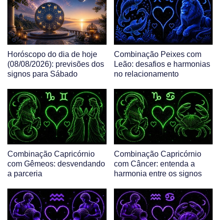
Horóscopo do dia de hoje
Combinação Peixes com
(08/08/2026): previsões dos
Leão: desafios e harmonias
signos para Sábado
no relacionamento
Combinação Capricórnio
Combinação Capricórnio
com Gêmeos: desvendando
com Câncer: entenda a
a parceria
harmonia entre os signos