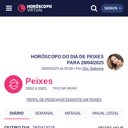
SIGNOS
HORÓSCOPO DO DIA DE PEIXES
PARA 28/04/2025
Publicado:
28/04/2025
Atualizado:
28/04/2025
Gio Sabrine
28/04/2025 às 00:00 • Por
Peixes
20/02 A 20/03
TROCAR SIGNO
PERFIL DE PEIXES
•
ASCENDENTE EM PEIXES
DIÁRIO
SEMANAL
MENSAL
ANUAL (2026)
OUTRO DIA
28/04/2025
PEIXES HOJE