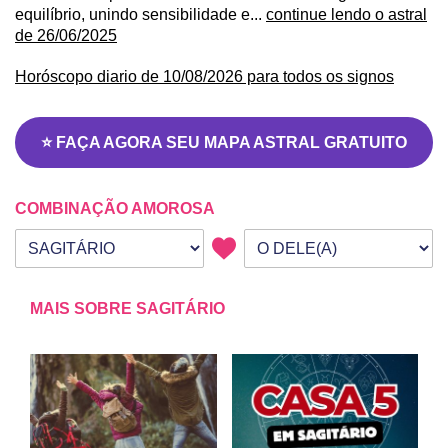
equilíbrio, unindo sensibilidade e...
continue lendo o astral
de 26/06/2025
Horóscopo diario de 10/08/2026 para todos os signos
⭐ FAÇA AGORA SEU MAPA ASTRAL GRATUITO
COMBINAÇÃO AMOROSA
Seu signo
Signo da outra pessoa
MAIS SOBRE SAGITÁRIO