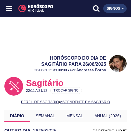
SIGNOS
HORÓSCOPO DO DIA DE
SAGITÁRIO PARA 26/06/2025
Publicado:
26/06/2025
Atualizado:
26/06/2025
Andressa Borba
26/06/2025 às 00:00 • Por
Sagitário
22/11 A 21/12
TROCAR SIGNO
PERFIL DE SAGITÁRIO
•
ASCENDENTE EM SAGITÁRIO
DIÁRIO
SEMANAL
MENSAL
ANUAL (2026)
OUTRO DIA
26/06/2025
SAGITÁRIO HOJE