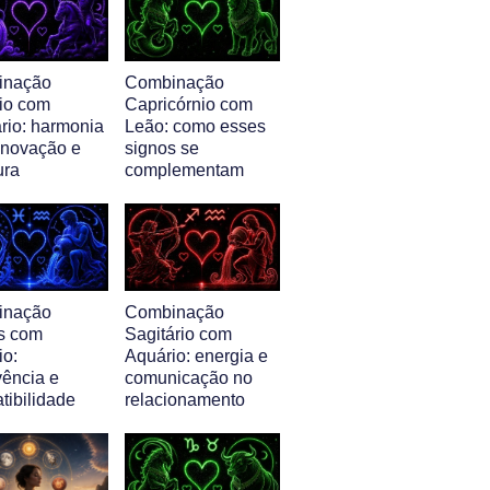
inação
Combinação
io com
Capricórnio com
rio: harmonia
Leão: como esses
 inovação e
signos se
ura
complementam
inação
Combinação
s com
Sagitário com
io:
Aquário: energia e
vência e
comunicação no
tibilidade
relacionamento