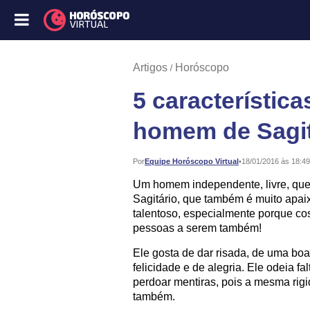
Artigos
Horóscopo
5 característic
homem de Sagit
Publicado:
Por
Equipe Horóscopo Virtual
•
18/01/2016 às 18:49
Um homem independente, livre, que o
Sagitário, que também é muito apai
talentoso, especialmente porque cos
pessoas a serem também!
Ele gosta de dar risada, de uma bo
felicidade e de alegria. Ele odeia fa
perdoar mentiras, pois a mesma rig
também.