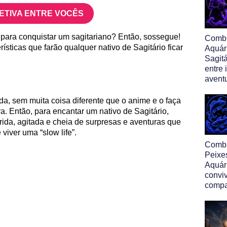
FETIVA ENTRE VOCÊS
para conquistar um sagitariano? Então, sossegue!
Comb
sticas que farão qualquer nativo de Sagitário ficar
Aquár
Sagitá
entre
avent
da, sem muita coisa diferente que o anime e o faça
a. Então, para encantar um nativo de Sagitário,
rida, agitada e cheia de surpresas e aventuras que
 viver uma “slow life”.
Comb
Peixe
Aquár
convi
compa