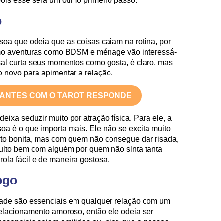
pois esse será um ótimo primeiro passo.
o
oa que odeia que as coisas caiam na rotina, por
smo aventuras como BDSM e ménage vão interessá-
sal curta seus momentos como gosta, é claro, mas
 novo para apimentar a relação.
TANTES COM O TAROT RESPONDE
eixa seduzir muito por atração física. Para ele, a
a é o que importa mais. Ele não se excita muito
to bonita, mas com quem não consegue dar risada,
uito bem com alguém por quem não sinta tanta
rola fácil e de maneira gostosa.
ogo
dade são essenciais em qualquer relação com um
elacionamento amoroso, então ele odeia ser