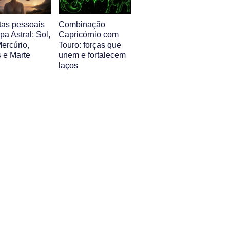
tas pessoais
Combinação
a Astral: Sol,
Capricórnio com
ercúrio,
Touro: forças que
 e Marte
unem e fortalecem
laços