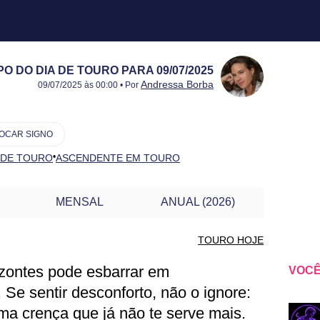
 DO DIA DE TOURO PARA 09/07/2025
Publicado:
09/07/2025
Atualizado:
09/07/2025
Andressa Borba
09/07/2025 às 00:00 • Por
OCAR SIGNO
•
 DE TOURO
ASCENDENTE EM TOURO
MENSAL
ANUAL (2026)
TOURO HOJE
izontes pode esbarrar em
VOCÊ
OURO PARA OUTRO DIA
 Se sentir desconforto, não o ignore:
ma crença que já não te serve mais.