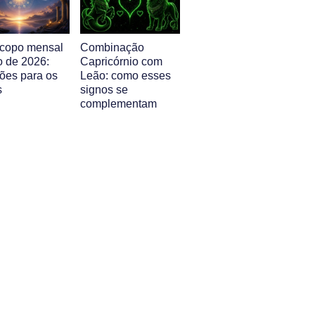
copo mensal
Combinação
o de 2026:
Capricórnio com
sões para os
Leão: como esses
s
signos se
complementam