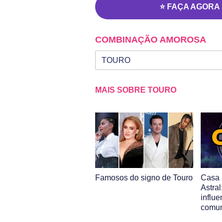
⭐ FAÇA AGORA
COMBINAÇÃO AMOROSA
Seu signo
Signo da outra pessoa
MAIS SOBRE TOURO
Famosos do signo de Touro
Casa 
Astra
influ
comu