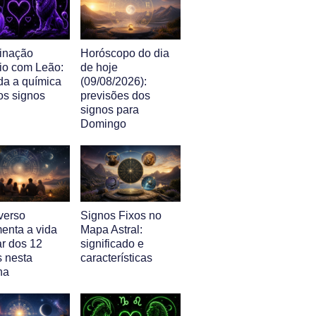
inação
Horóscopo do dia
io com Leão:
de hoje
da a química
(09/08/2026):
os signos
previsões dos
signos para
Domingo
verso
Signos Fixos no
enta a vida
Mapa Astral:
ar dos 12
significado e
s nesta
características
na