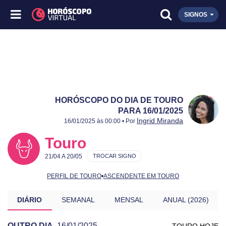
SIGNOS
HORÓSCOPO DO DIA DE TOURO
PARA 16/01/2025
Publicado:
16/01/2025
Atualizado:
16/01/2025
Ingrid Miranda
16/01/2025 às 00:00 • Por
Touro
21/04 A 20/05
TROCAR SIGNO
PERFIL DE TOURO
•
ASCENDENTE EM TOURO
DIÁRIO
SEMANAL
MENSAL
ANUAL (2026)
OUTRO DIA
16/01/2025
TOURO HOJE