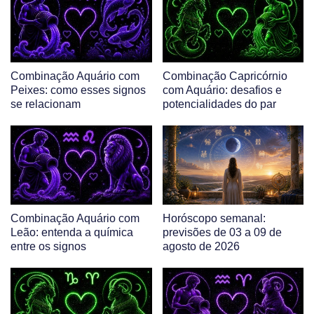
Combinação Aquário com
Combinação Capricórnio
Peixes: como esses signos
com Aquário: desafios e
se relacionam
potencialidades do par
Combinação Aquário com
Horóscopo semanal:
Leão: entenda a química
previsões de 03 a 09 de
entre os signos
agosto de 2026