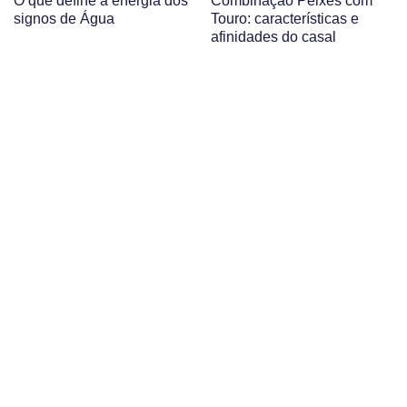
O que define a energia dos
Combinação Peixes com
signos de Água
Touro: características e
afinidades do casal