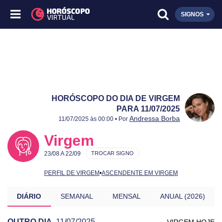
SIGNOS
HORÓSCOPO DO DIA DE VIRGEM
PARA 11/07/2025
Publicado:
11/07/2025
Atualizado:
11/07/2025
Andressa Borba
11/07/2025 às 00:00 • Por
Virgem
23/08 A 22/09
TROCAR SIGNO
PERFIL DE VIRGEM
•
ASCENDENTE EM VIRGEM
DIÁRIO
SEMANAL
MENSAL
ANUAL (2026)
OUTRO DIA
11/07/2025
VIRGEM HOJE