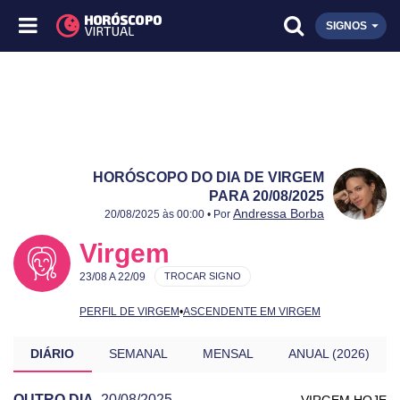
SIGNOS
HORÓSCOPO DO DIA DE VIRGEM
PARA 20/08/2025
Publicado:
20/08/2025
Atualizado:
20/08/2025
Andressa Borba
20/08/2025 às 00:00 • Por
Virgem
23/08 A 22/09
TROCAR SIGNO
PERFIL DE VIRGEM
•
ASCENDENTE EM VIRGEM
DIÁRIO
SEMANAL
MENSAL
ANUAL (2026)
OUTRO DIA
20/08/2025
VIRGEM HOJE