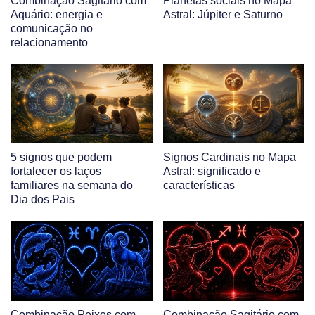
Combinação Sagitário com
Planetas sociais no Mapa
Aquário: energia e
Astral: Júpiter e Saturno
comunicação no
relacionamento
5 signos que podem
Signos Cardinais no Mapa
fortalecer os laços
Astral: significado e
familiares na semana do
características
Dia dos Pais
Combinação Peixes com
Combinação Sagitário com