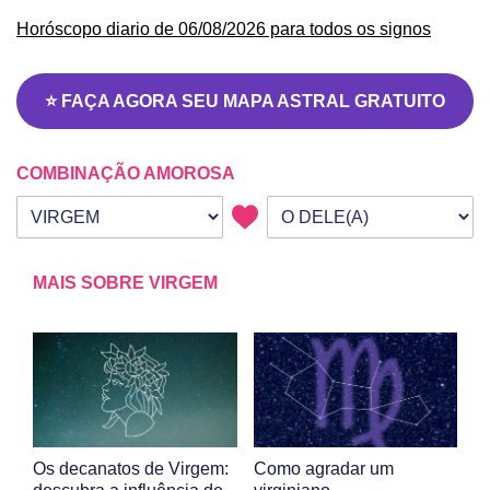
Horóscopo diario de 06/08/2026 para todos os signos
⭐ FAÇA AGORA SEU MAPA ASTRAL GRATUITO
COMBINAÇÃO AMOROSA
Seu signo
Signo da outra pessoa
MAIS SOBRE VIRGEM
Os decanatos de Virgem:
Como agradar um