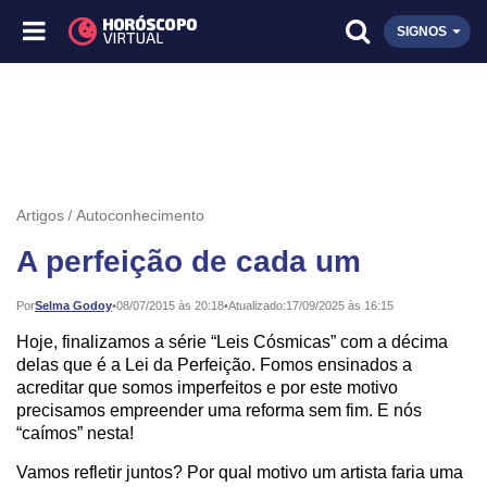
SIGNOS
Artigos
Autoconhecimento
A perfeição de cada um
Publicado:
Por
Selma Godoy
•
08/07/2015 às 20:18
•
Atualizado:
17/09/2025 às 16:15
Hoje, finalizamos a série “Leis Cósmicas” com a décima
delas que é a Lei da Perfeição. Fomos ensinados a
acreditar que somos imperfeitos e por este motivo
precisamos empreender uma reforma sem fim. E nós
“caímos” nesta!
Vamos refletir juntos? Por qual motivo um artista faria uma