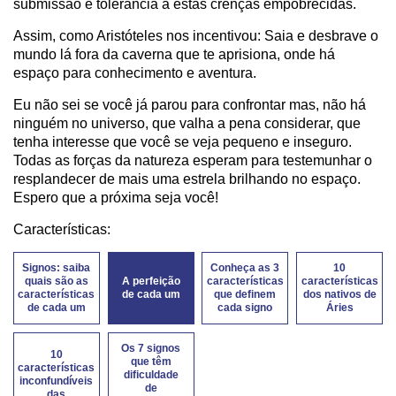
submissão e tolerância a estas crenças empobrecidas.
Assim, como Aristóteles nos incentivou: Saia e desbrave o
mundo lá fora da caverna que te aprisiona, onde há
espaço para conhecimento e aventura.
Eu não sei se você já parou para confrontar mas, não há
ninguém no universo, que valha a pena considerar, que
tenha interesse que você se veja pequeno e inseguro.
Todas as forças da natureza esperam para testemunhar o
resplandecer de mais uma estrela brilhando no espaço.
Espero que a próxima seja você!
Características:
Signos: saiba
Conheça as 3
10
quais são as
A perfeição
características
características
características
de cada um
que definem
dos nativos de
de cada um
cada signo
Áries
Os 7 signos
10
que têm
características
dificuldade
inconfundíveis
de
das