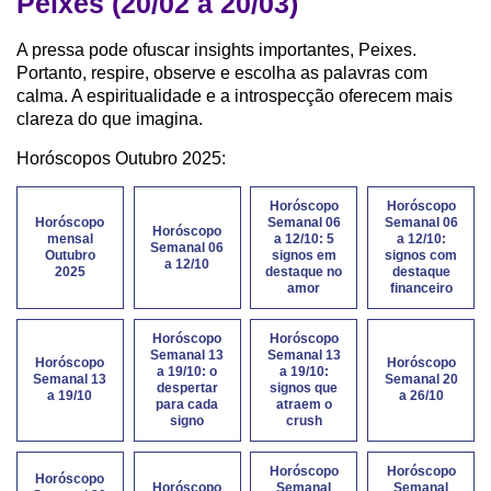
Peixes (20/02 a 20/03)
A pressa pode ofuscar insights importantes, Peixes.
Portanto, respire, observe e escolha as palavras com
calma. A espiritualidade e a introspecção oferecem mais
clareza do que imagina.
Horóscopos Outubro 2025:
Horóscopo
Horóscopo
Horóscopo
Semanal 06
Semanal 06
Horóscopo
mensal
a 12/10: 5
a 12/10:
Semanal 06
Outubro
signos em
signos com
a 12/10
2025
destaque no
destaque
amor
financeiro
Horóscopo
Horóscopo
Semanal 13
Semanal 13
Horóscopo
Horóscopo
a 19/10: o
a 19/10:
Semanal 13
Semanal 20
despertar
signos que
a 19/10
a 26/10
para cada
atraem o
signo
crush
Horóscopo
Horóscopo
Horóscopo
Horóscopo
Semanal
Semanal