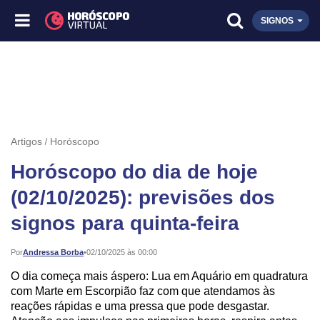
SIGNOS
Artigos
Horóscopo
Horóscopo do dia de hoje
(02/10/2025): previsões dos
signos para quinta-feira
Publicado:
Por
Andressa Borba
•
02/10/2025 às 00:00
O dia começa mais áspero: Lua em Aquário em quadratura
com Marte em Escorpião faz com que atendamos às
reações rápidas e uma pressa que pode desgastar.