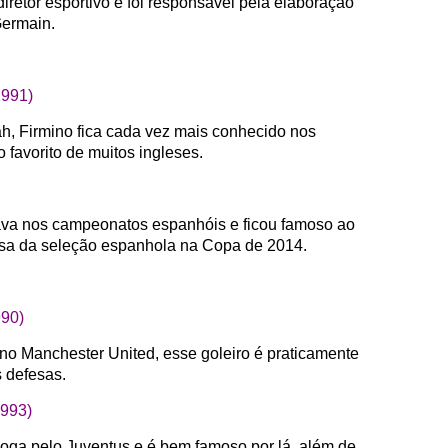
iretor esportivo e foi responsável pela elaboração
Germain.
1991)
ah, Firmino fica cada vez mais conhecido nos
favorito de muitos ingleses.
ogava nos campeonatos espanhóis e ficou famoso ao
isa da seleção espanhola na Copa de 2014.
990)
o Manchester United, esse goleiro é praticamente
 defesas.
1993)
joga pelo Juventus e é bem famoso por lá, além de