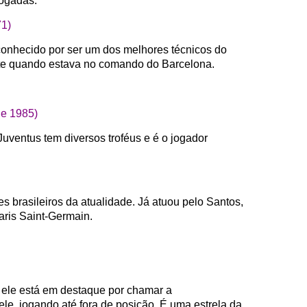
jogadas.
71)
conhecido por ser um dos melhores técnicos do
te quando estava no comando do Barcelona.
de 1985)
Juventus tem diversos troféus e é o jogador
 brasileiros da atualidade. Já atuou pelo Santos,
aris Saint-Germain.
 ele está em destaque por chamar a
ele, jogando até fora de posição. É uma estrela da