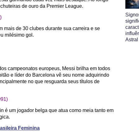
 chuteiras de ouro da Premier League.
Signo
)
signif
caract
m mais de 30 clubes durante sua carreira e se
influ
u milésimo gol.
Astral
dos campeonatos europeus, Messi brilha em todos
itão e líder do Barcelona vê seu nome adquirindo
ncipalmente no que resguarda seus títulos de
991)
in é um jogador belga que atua como meia tanto em
gica.
sileira Feminina