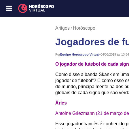
Artigos
Horóscopo
Jogadores de fu
Publicado:
Por
Equipe Horóscopo Virtual
•
04/06/2019 às 13:54
O jogador de futebol de cada sig
Como disse a banda Skank em uma 
jogador de futebol”? E como esse e
do mundo, principalmente na dos bra
globais de cada signo que são verd
Áries
Antoine Griezmann (21 de março de
Esse jogador francês é conhecido 