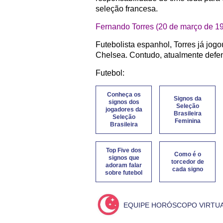
seleção francesa.
Fernando Torres (20 de março de 1
Futebolista espanhol, Torres já jogo
Chelsea. Contudo, atualmente defe
Futebol:
Conheça os
Signos da
signos dos
Seleção
jogadores da
Brasileira
Seleção
Feminina
Brasileira
Top Five dos
Como é o
signos que
torcedor de
adoram falar
cada signo
sobre futebol
EQUIPE HORÓSCOPO VIRTU