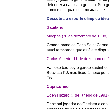
defender a camisa argentina. Seu gr
como meia quanto como atacante.
Descubra o esporte olímpico idea
Sagitário
Mbappé (20 de dezembro de 1998)
Grande nome do Paris Saint Germain
atual temporada que está até dispu
Carlos Alberto (11 de dezembro de 
Famoso bad boy e garoto saidinho, 
Boavista-RJ, mas ficou famoso por d
fãs.
Capricórnio
Eden Hazard (7 de janeiro de 1991)
Principal jogador do Chelsea e capi