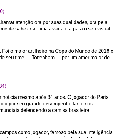
0)
chamar atenção ora por suas qualidades, ora pela
ealmente sabe criar uma assinatura para o seu visual.
. Foi o maior artilheiro na Copa do Mundo de 2018 e
 do seu time — Tottenham — por um amor maior do
84)
er notícia mesmo após 34 anos. O jogador do Paris
cido por seu grande desempenho tanto nos
undiais defendendo a camisa brasileira.
 campos como jogador, famoso pela sua inteligência