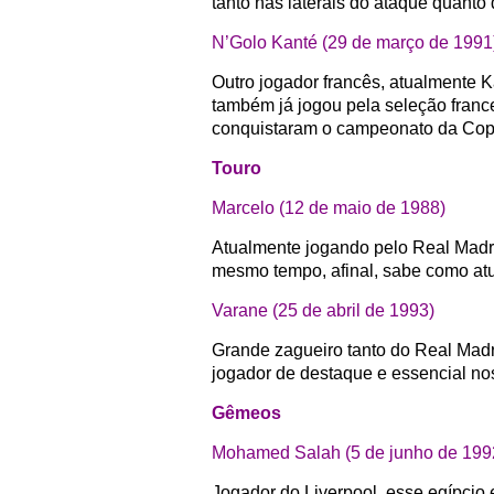
tanto nas laterais do ataque quanto 
N’Golo Kanté (29 de março de 1991
Outro jogador francês, atualmente 
também já jogou pela seleção france
conquistaram o campeonato da Cop
Touro
Marcelo (12 de maio de 1988)
Atualmente jogando pelo Real Madri
mesmo tempo, afinal, sabe como atu
Varane (25 de abril de 1993)
Grande zagueiro tanto do Real Mad
jogador de destaque e essencial n
Gêmeos
Mohamed Salah (5 de junho de 199
Jogador do Liverpool, esse egípcio