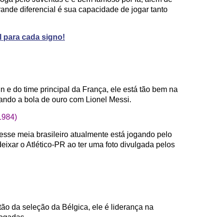
ande diferencial é sua capacidade de jogar tanto
l para cada signo!
 e do time principal da França, ele está tão bem na
tando a bola de ouro com Lionel Messi.
1984)
esse meia brasileiro atualmente está jogando pelo
eixar o Atlético-PR ao ter uma foto divulgada pelos
tão da seleção da Bélgica, ele é liderança na