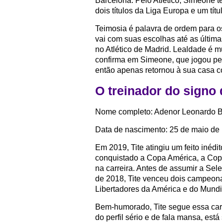
Barcelona. Pelo Atlético, Simeone
dois títulos da Liga Europa e um tí
Teimosia é palavra de ordem para o
vai com suas escolhas até as últim
no Atlético de Madrid. Lealdade é m
confirma em Simeone, que jogou pel
então apenas retornou à sua casa c
O treinador do signo 
Nome completo: Adenor Leonardo B
Data de nascimento: 25 de maio de
Em 2019, Tite atingiu um feito inédit
conquistado a Copa América, a Cop
na carreira. Antes de assumir a Se
de 2018, Tite venceu dois campeonat
Libertadores da América e do Mundi
Bem-humorado, Tite segue essa cara
do perfil sério e de fala mansa, est