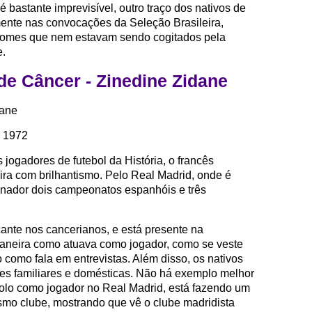
 é bastante imprevisível, outro traço dos nativos de
ente nas convocações da Seleção Brasileira,
nomes que nem estavam sendo cogitados pela
e.
de Câncer - Zinedine Zidane
dane
e 1972
jogadores de futebol da História, o francês
ra com brilhantismo. Pelo Real Madrid, onde é
inador dois campeonatos espanhóis e três
ante nos cancerianos, e está presente na
maneira como atuava como jogador, como se veste
como fala em entrevistas. Além disso, os nativos
ões familiares e domésticas. Não há exemplo melhor
dolo como jogador no Real Madrid, está fazendo um
smo clube, mostrando que vê o clube madridista