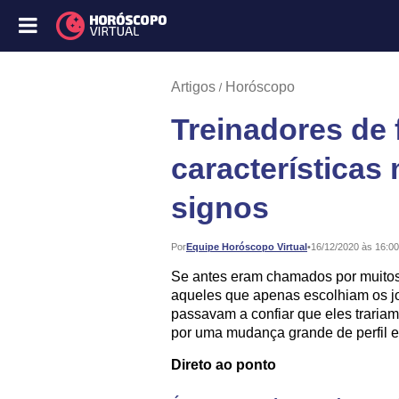
Artigos
Horóscopo
Treinadores de 
características
signos
Publicado:
Por
Equipe Horóscopo Virtual
•
16/12/2020 às 16:00
Se antes eram chamados por muitos j
aqueles que apenas escolhiam os j
passavam a confiar que eles trariam
por uma mudança grande de perfil e 
Direto ao ponto