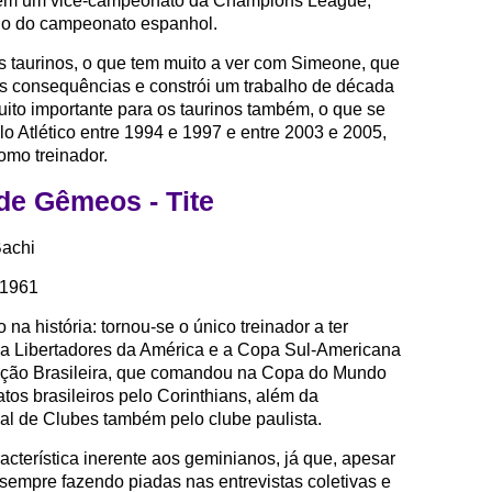
 tem um vice-campeonato da Champions League,
tulo do campeonato espanhol.
s taurinos, o que tem muito a ver com Simeone, que
as consequências e constrói um trabalho de década
uito importante para os taurinos também, o que se
o Atlético entre 1994 e 1997 e entre 2003 e 2005,
omo treinador.
de Gêmeos - Tite
achi
 1961
o na história: tornou-se o único treinador a ter
a Libertadores da América e a Copa Sul-Americana
leção Brasileira, que comandou na Copa do Mundo
os brasileiros pelo Corinthians, além da
al de Clubes também pelo clube paulista.
cterística inerente aos geminianos, já que, apesar
á sempre fazendo piadas nas entrevistas coletivas e