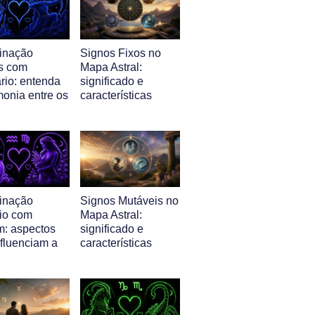
inação
Signos Fixos no
s com
Mapa Astral:
rio: entenda
significado e
monia entre os
características
inação
Signos Mutáveis no
io com
Mapa Astral:
m: aspectos
significado e
nfluenciam a
características