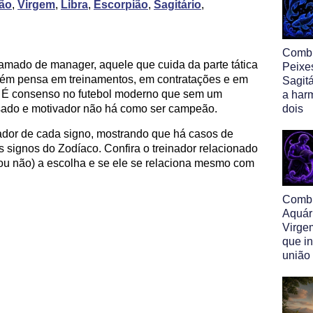
ão
,
Virgem
,
Libra
,
Escorpião
,
Sagitário
,
Comb
hamado de manager, aquele que cuida da parte tática
Peixe
mbém pensa em treinamentos, em contratações e em
Sagitá
e. É consenso no futebol moderno que sem um
a har
ousado e motivador não há como ser campeão.
dois
ador de cada signo, mostrando que há casos de
 signos do Zodíaco. Confira o treinador relacionado
(ou não) a escolha e se ele se relaciona mesmo com
Comb
Aquár
Virge
que i
união