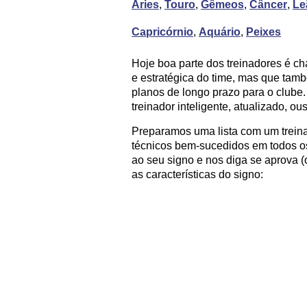
Áries
,
Touro
,
Gêmeos
,
Câncer
,
Le
Capricórnio
,
Aquário
,
Peixes
Hoje boa parte dos treinadores é c
e estratégica do time, mas que ta
planos de longo prazo para o club
treinador inteligente, atualizado, 
Preparamos uma lista com um trein
técnicos bem-sucedidos em todos os
ao seu signo e nos diga se aprova 
as características do signo: