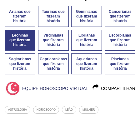
Arianas que
Taurinas que
Geminianas
Cancerianas
fizeram
fizeram
que fizeram
que fizeram
história
história
história
história
Leoninas
Virginianas
Librianas
Escorpianas
que fizeram
que fizeram
que fizeram
que fizeram
história
história
história
história
Sagitarianas
Capricornianas
Aquarianas
Piscianas
que fizeram
que fizeram
que fizeram
que fizeram
história
história
história
história
EQUIPE HORÓSCOPO VIRTUAL
COMPARTILHAR
ASTROLOGIA
HOROSCOPO
LEÃO
MULHER