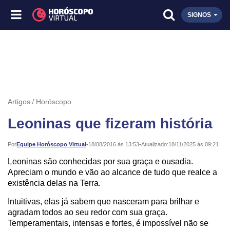
SIGNOS
Artigos
Horóscopo
Leoninas que fizeram história
Publicado:
Por
Equipe Horóscopo Virtual
•
18/08/2016 às 13:53
•
Atualizado:
18/11/2025 às 09:21
Leoninas são conhecidas por sua graça e ousadia.
Apreciam o mundo e vão ao alcance de tudo que realce a
existência delas na Terra.
Intuitivas, elas já sabem que nasceram para brilhar e
agradam todos ao seu redor com sua graça.
Temperamentais, intensas e fortes, é impossível não se