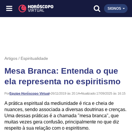
SIGNOS
Artigos
Espiritualidade
Mesa Branca: Entenda o que
ela representa no espiritismo
Publicado:
Por
Equipe Horóscopo Virtual
•
26/11/2019 às 20:14
•
Atualizado:
17/09/2025 às 16:15
A prática espiritual da mediunidade é rica e cheia de
nuances, sendo associada a diversas doutrinas e crenças.
Uma dessas práticas é a chamada "mesa branca", que
muitas vezes gera confusão, principalmente no que diz
respeito à sua relação com o espiritismo.