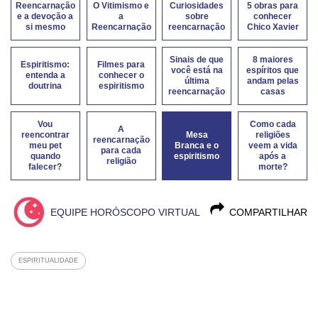
Reencarnação
O Vitimismo e
Curiosidades
5 obras para
e a devoção a
a
sobre
conhecer
si mesmo
Reencarnação
reencarnação
Chico Xavier
Sinais de que
8 maiores
Espiritismo:
Filmes para
você está na
espíritos que
entenda a
conhecer o
última
andam pelas
doutrina
espiritismo
reencarnação
casas
Vou
Como cada
A
reencontrar
Mesa
religiões
reencarnação
meu pet
Branca e o
veem a vida
para cada
quando
espiritismo
após a
religião
falecer?
morte?
EQUIPE HORÓSCOPO VIRTUAL
COMPARTILHAR
ESPIRITUALIDADE