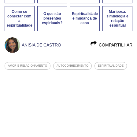
Como se
Mariposa:
O que são
Espiritualidade
conectar com
simbologia e
presentes
e mudança de
a
relação
espirituais?
casa
espiritualidade
espiritual
ANISIA DE CASTRO
COMPARTILHAR
AMOR E RELACIONAMENTO
AUTOCONHECIMENTO
ESPIRITUALIDADE