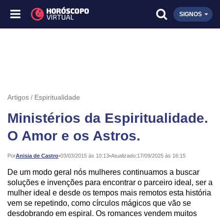
SIGNOS
Artigos
Espiritualidade
Ministérios da Espiritualidade.
O Amor e os Astros.
Publicado:
Por
Anisia de Castro
•
03/03/2015 às 10:13
•
Atualizado:
17/09/2025 às 16:15
De um modo geral nós mulheres continuamos a buscar
soluções e invenções para encontrar o parceiro ideal, ser a
mulher ideal e desde os tempos mais remotos esta história
vem se repetindo, como círculos mágicos que vão se
desdobrando em espiral. Os romances vendem muitos