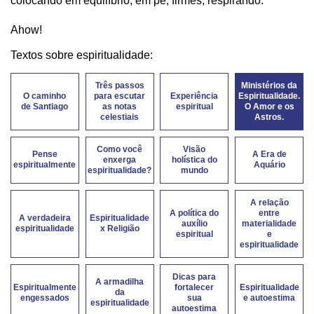
colocando em equilíbrio, em pé, firmes, respirando.
Ahow!
Textos sobre espiritualidade:
Três passos
Ministérios da
O caminho
para escutar
Experiência
Espiritualidade.
de Santiago
as notas
espiritual
O Amor e os
celestiais
Astros.
Como você
Visão
Pense
A Era de
enxerga
holística do
espiritualmente
Aquário
espiritualidade?
mundo
A relação
A política do
entre
A verdadeira
Espiritualidade
auxílio
materialidade
espiritualidade
x Religião
espiritual
e
espiritualidade
Dicas para
A armadilha
Espiritualmente
fortalecer
Espiritualidade
da
engessados
sua
e autoestima
espiritualidade
autoestima