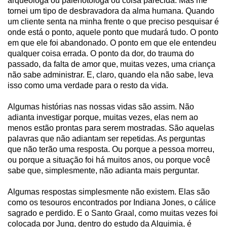
arqueóloga ou palenotóloga ou coisa parecida. Mas me
tornei um tipo de desbravadora da alma humana. Quando
um cliente senta na minha frente o que preciso pesquisar é
onde está o ponto, aquele ponto que mudará tudo. O ponto
em que ele foi abandonado. O ponto em que ele entendeu
qualquer coisa errada. O ponto da dor, do trauma do
passado, da falta de amor que, muitas vezes, uma criança
não sabe administrar. E, claro, quando ela não sabe, leva
isso como uma verdade para o resto da vida.
Algumas histórias nas nossas vidas são assim. Não
adianta investigar porque, muitas vezes, elas nem ao
menos estão prontas para serem mostradas. São aquelas
palavras que não adiantam ser repetidas. As perguntas
que não terão uma resposta. Ou porque a pessoa morreu,
ou porque a situação foi há muitos anos, ou porque você
sabe que, simplesmente, não adianta mais perguntar.
Algumas respostas simplesmente não existem. Elas são
como os tesouros encontrados por Indiana Jones, o cálice
sagrado e perdido. E o Santo Graal, como muitas vezes foi
colocada por Jung, dentro do estudo da Alquimia, é