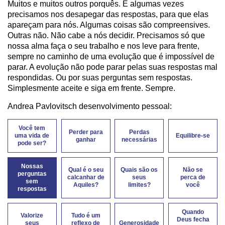
Muitos e muitos outros porquês. E algumas vezes
precisamos nos desapegar das respostas, para que elas
apareçam para nós. Algumas coisas são compreensives.
Outras não. Não cabe a nós decidir. Precisamos só que
nossa alma faça o seu trabalho e nos leve para frente,
sempre no caminho de uma evolução que é impossível de
parar. A evolução não pode parar pelas suas respostas mal
respondidas. Ou por suas perguntas sem respostas.
Simplesmente aceite e siga em frente. Sempre.
Andrea Pavlovitsch desenvolvimento pessoal:
Você tem
Perder para
Perdas
uma vida de
Equilibre-se
ganhar
necessárias
pode ser?
Nossas
Qual é o seu
Quais são os
Não se
perguntas
calcanhar de
seus
perca de
sem
Aquiles?
limites?
você
respostas
Quando
Valorize
Tudo é um
Deus fecha
seus
reflexo de
Generosidade