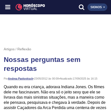
SIGNOS
Artigos
Reflexão
Nossas perguntas sem
respostas
Publicado:
Por
Andrea Pavlovitsch
•
23/05/2012 às 00:00
•
Atualizado:
17/09/2025 às 16:15
Quando eu era criança, adorava Indiana Jones. Os filmes
dele me fascinavam. Não era só o jeito sexy que ele se
livrava das mais sinistras situações, mas a maneira como
ele pensava, pesquisava e chegava à verdade. Depois de
assistir Caçadores da Arca Perdida uma centena de vezes