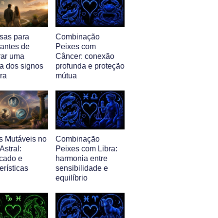
isas para
Combinação
 antes de
Peixes com
ar uma
Câncer: conexão
a dos signos
profunda e proteção
ra
mútua
s Mutáveis no
Combinação
stral:
Peixes com Libra:
icado e
harmonia entre
erísticas
sensibilidade e
equilíbrio