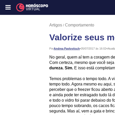
Artigos
Comportamento
Valorize seus 
Publicado:
Por
Andrea Pavlovitsch
•
05/07/2017 às 16:02
•
Atuali
No geral, quem aí tem a coragem de 
Com certeza, mesmo que você seja 
dureza. Sim.
E isso está completam
Temos problemas o tempo todo. A vi
tempo todo. Agora mesmo eu aqui, 
perceber que o freezer ficou aberto
e ainda pode ter estragado tudo lá 
e todo o vidro foi parar debaixo d
pouco tempo sobrando, os cacos fic
segunda. Mas aí, vem a gata e brinca