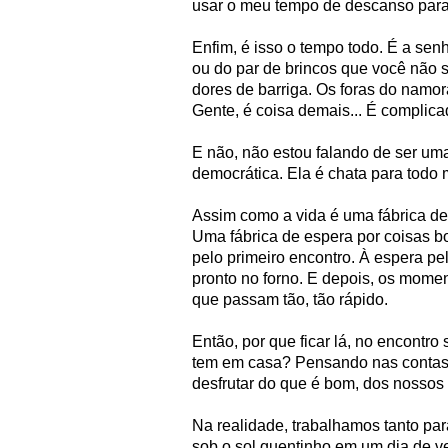
usar o meu tempo de descanso para
Enfim, é isso o tempo todo. É a sen
ou do par de brincos que você não 
dores de barriga. Os foras do namor
Gente, é coisa demais... É complica
E não, não estou falando de ser uma
democrática. Ela é chata para todo
Assim como a vida é uma fábrica de
Uma fábrica de espera por coisas bo
pelo primeiro encontro. À espera pela
pronto no forno. E depois, os mome
que passam tão, tão rápido.
Então, por que ficar lá, no encont
tem em casa? Pensando nas contas
desfrutar do que é bom, dos nossos
Na realidade, trabalhamos tanto par
sob o sol quentinho em um dia de ve