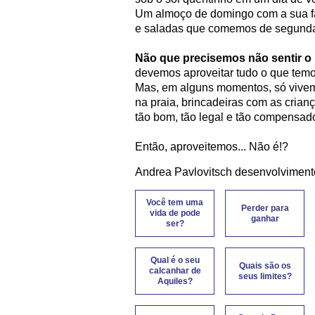
Um almoço de domingo com a sua fa
e saladas que comemos de segunda
Não que precisemos não sentir o 
devemos aproveitar tudo o que temos
Mas, em alguns momentos, só vivemo
na praia, brincadeiras com as cria
tão bom, tão legal e tão compensador
Então, aproveitemos... Não é!?
Andrea Pavlovitsch desenvolviment
Você tem uma
Perder para
vida de pode
ganhar
ser?
Qual é o seu
Quais são os
calcanhar de
seus limites?
Aquiles?