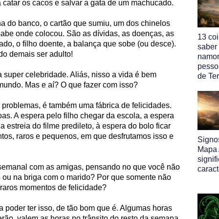
 catar os cacos e salvar a gata de um machucado.
ha do banco, o cartão que sumiu, um dos chinelos
sabe onde colocou. São as dívidas, as doenças, as
13 co
ado, o filho doente, a balança que sobe (ou desce).
saber
do demais ser adulto!
namor
pesso
 super celebridade. Aliás, nisso a vida é bem
de Ter
 mundo. Mas e aí? O que fazer com isso?
 problemas, é também uma fábrica de felicidades.
as. A espera pelo filho chegar da escola, a espera
 estreia do filme predileto, à espera do bolo ficar
ntos, raros e pequenos, em que desfrutamos isso e
Signo
Mapa A
signif
ro semanal com as amigas, pensando no que você não
caract
 ou na briga com o marido? Por que somente não
 raros momentos de felicidade?
a poder ter isso, de tão bom que é. Algumas horas
rão, valem as horas no trânsito do resto da semana.