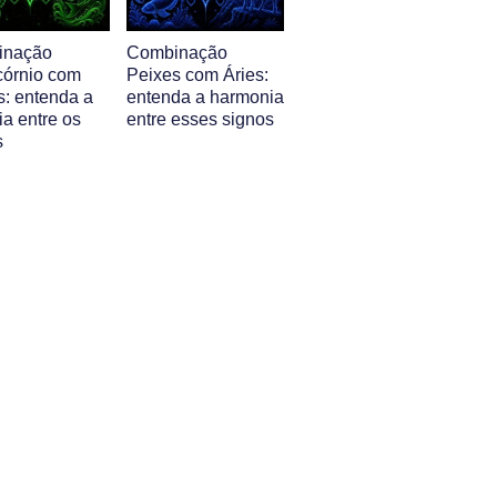
inação
Combinação
córnio com
Peixes com Áries:
s: entenda a
entenda a harmonia
ia entre os
entre esses signos
s