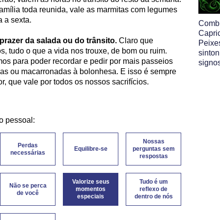
mília toda reunida, vale as marmitas com legumes
 a sexta.
Comb
Capri
prazer da salada ou do trânsito.
Claro que
Peixe
, tudo o que a vida nos trouxe, de bom ou ruim.
sinton
s para poder recordar e pedir por mais passeios
signo
nças ou macarronadas à bolonhesa. E isso é sempre
, que vale por todos os nossos sacrifícios.
o pessoal:
Nossas
Perdas
Equilibre-se
perguntas sem
necessárias
respostas
Valorize seus
Tudo é um
Não se perca
momentos
reflexo de
de você
especiais
dentro de nós