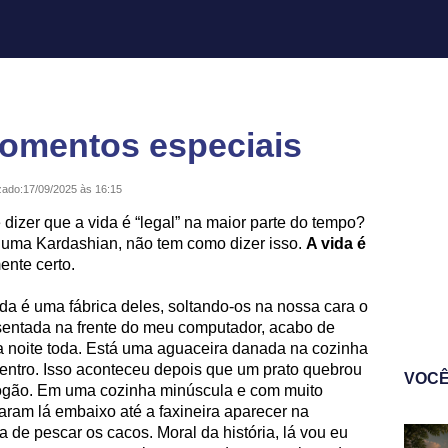
momentos especiais
zado:
17/09/2025 às 16:15
dizer que a vida é “legal” na maior parte do tempo?
uma Kardashian, não tem como dizer isso.
A vida é
ente certo.
da é uma fábrica deles, soltando-os na nossa cara o
sentada na frente do meu computador, acabo de
 a noite toda. Está uma aguaceira danada na cozinha
dentro. Isso aconteceu depois que um prato quebrou
VOCÊ
o fogão. Em uma cozinha minúscula e com muito
aram lá embaixo até a faxineira aparecer na
 de pescar os cacos. Moral da história, lá vou eu