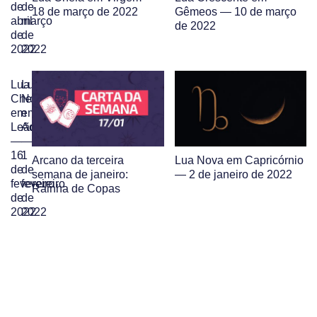
de
de
18 de março de 2022
Gêmeos — 10 de março
abril
março
de 2022
de
de
2022
2022
Lua
Lua
Cheia
Nova
em
em
Leão
Aquário
—
—
16
1
Arcano da terceira
Lua Nova em Capricórnio
de
de
semana de janeiro:
— 2 de janeiro de 2022
fevereiro
fevereiro
Rainha de Copas
de
de
2022
2022