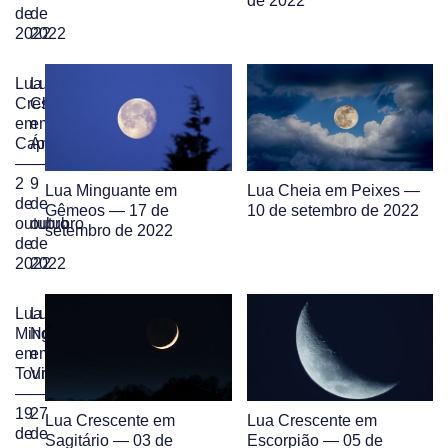
de 2022
de
de
2022
2022
Lua
Lua
Crescente
Cheia
em
em
Capricórnio
Áries
—
—
2
9
Lua Minguante em
Lua Cheia em Peixes —
de
de
Gêmeos — 17 de
10 de setembro de 2022
outubro
outubro
setembro de 2022
de
de
2022
2022
Lua
Lua
Minguante
Nova
em
em
Touro
Virgem
—
—
19
27
Lua Crescente em
Lua Crescente em
de
de
Sagitário — 03 de
Escorpião — 05 de