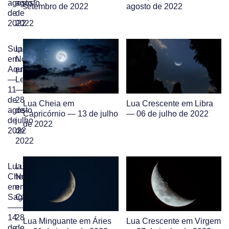
agosto
agosto
setembro de 2022
agosto de 2022
de
de
2022
2022
Superlua
Lua
em
Nova
Aquário
em
—
Leão
11
—
de
28
Lua Cheia em
Lua Crescente em Libra
agosto
de
Capricórnio — 13 de julho
— 06 de julho de 2022
de
julho
de 2022
2022
de
2022
Lua
Lua
Cheia
Nova
em
em
Sagitário
Câncer
—
—
14
28
Lua Minguante em Áries
Lua Crescente em Virgem
de
de