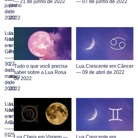
— 21 de junho de 2022
— 07 de junho de 2022
junho
junho
de
de
2022
2022
Lua
Lua
Nova
Minguante
em
em
Gêmeos
Peixes
—
—
30
22
Tudo o que você precisa
Lua Crescente em Câncer
de
de
saber sobre a Lua Rosa
— 09 de abril de 2022
maio
maio
de 2022
de
de
2022
2022
Lua
Lua
Nova
Minguante
em
em
Áries
Capricórnio
—
—
01
25
Lua Cheia em Virgem —
Lua Crescente em