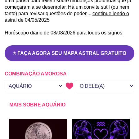
uma pausa para refletir sobre mudanças profundas que já
começaram a se desenrolar. Há um convite sutil (ou nem
tanto) para revisar questões de poder,...
continue lendo o
astral de 04/05/2025
Horóscopo diario de 08/08/2026 para todos os signos
⭐ FAÇA AGORA SEU MAPA ASTRAL GRATUITO
COMBINAÇÃO AMOROSA
Seu signo
Signo da outra pessoa
MAIS SOBRE AQUÁRIO