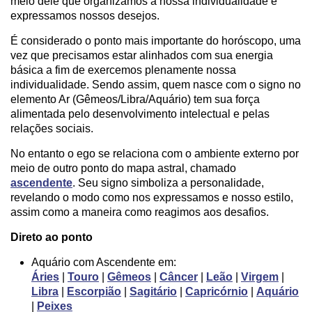
meio dele que organizamos a nossa individualidade e
expressamos nossos desejos.
É considerado o ponto mais importante do horóscopo, uma
vez que precisamos estar alinhados com sua energia
básica a fim de exercemos plenamente nossa
individualidade. Sendo assim, quem nasce com o signo no
elemento Ar (Gêmeos/Libra/Aquário) tem sua força
alimentada pelo desenvolvimento intelectual e pelas
relações sociais.
No entanto o ego se relaciona com o ambiente externo por
meio de outro ponto do mapa astral, chamado
ascendente
. Seu signo simboliza a personalidade,
revelando o modo como nos expressamos e nosso estilo,
assim como a maneira como reagimos aos desafios.
Direto ao ponto
Aquário com Ascendente em:
Áries
|
Touro
|
Gêmeos
|
Câncer
|
Leão
|
Virgem
|
Libra
|
Escorpião
|
Sagitário
|
Capricórnio
|
Aquário
|
Peixes