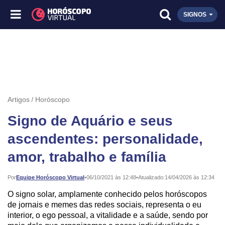
SIGNOS
Artigos
Horóscopo
Signo de Aquário e seus
ascendentes: personalidade,
amor, trabalho e família
Publicado:
Por
Equipe Horóscopo Virtual
•
06/10/2021 às 12:48
•
Atualizado:
14/04/2026 às 12:34
O signo solar, amplamente conhecido pelos horóscopos
de jornais e memes das redes sociais, representa o eu
interior, o ego pessoal, a vitalidade e a saúde, sendo por