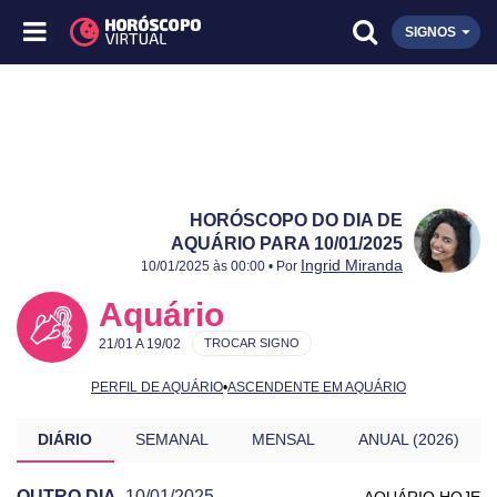
SIGNOS
HORÓSCOPO DO DIA DE
AQUÁRIO PARA 10/01/2025
Publicado:
10/01/2025
Atualizado:
10/01/2025
Ingrid Miranda
10/01/2025 às 00:00 • Por
Aquário
21/01 A 19/02
TROCAR SIGNO
PERFIL DE AQUÁRIO
•
ASCENDENTE EM AQUÁRIO
DIÁRIO
SEMANAL
MENSAL
ANUAL (2026)
OUTRO DIA
10/01/2025
AQUÁRIO HOJE