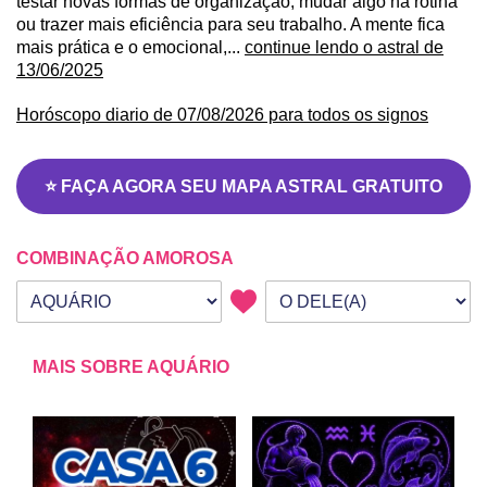
testar novas formas de organização, mudar algo na rotina
ou trazer mais eficiência para seu trabalho. A mente fica
mais prática e o emocional,...
continue lendo o astral de
13/06/2025
Horóscopo diario de 07/08/2026 para todos os signos
⭐ FAÇA AGORA SEU MAPA ASTRAL GRATUITO
COMBINAÇÃO AMOROSA
Seu signo
Signo da outra pessoa
MAIS SOBRE AQUÁRIO