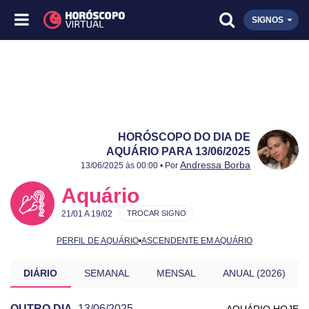
SIGNOS
HORÓSCOPO DO DIA DE
AQUÁRIO PARA 13/06/2025
Publicado:
13/06/2025
Atualizado:
13/06/2025
Andressa Borba
13/06/2025 às 00:00 • Por
Aquário
21/01 A 19/02
TROCAR SIGNO
PERFIL DE AQUÁRIO
•
ASCENDENTE EM AQUÁRIO
DIÁRIO
SEMANAL
MENSAL
ANUAL (2026)
OUTRO DIA
13/06/2025
AQUÁRIO HOJE